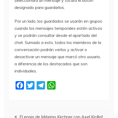
seleccionará un mensaje y tocará el botón
designado para guardarlos.
Por un lado, los guardados se usarán en grupos
cuando los mensajes temporales estén activos
y se podrán consultar desde el apartado del
chat. Sumado a esto, todos los miembros de la
conversación podrán verlos y activar o
desactivar un mensaje que marcó otro usuario,
a diferencia de los destacados que son
individuales.
F
T
T
W
a
w
el
h
c
itt
e
at
e
er
gr
s
Navegación
El enojo de Máximo Kirchner con Axel Kicillof