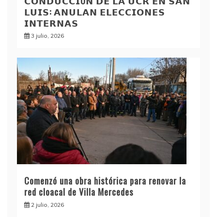
𝗖𝗢𝗡𝗗𝗨𝗖𝗖𝗜Ó𝗡 𝗗𝗘 𝗟𝗔 𝗨𝗖𝗥 𝗘𝗡 𝗦𝗔𝗡
𝗟𝗨𝗜𝗦: 𝗔𝗡𝗨𝗟𝗔𝗡 𝗘𝗟𝗘𝗖𝗖𝗜𝗢𝗡𝗘𝗦
𝗜𝗡𝗧𝗘𝗥𝗡𝗔𝗦
3 julio, 2026
Comenzó una obra histórica para renovar la
red cloacal de Villa Mercedes
2 julio, 2026