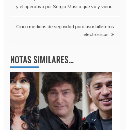
b
a
A
y el operativo por Sergio Massa que va y viene
o
m
p
de
o
p
entradas
k
Cinco medidas de seguridad para usar billeteras
electrónicas
NOTAS SIMILARES...