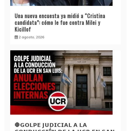
Una nueva encuesta ya midió a “Cristina
candidata”: cómo le fue contra Milei y
Kicillof
2 agosto, 2026
🛑𝗚𝗢𝗟𝗣𝗘 𝗝𝗨𝗗𝗜𝗖𝗜𝗔𝗟 𝗔 𝗟𝗔