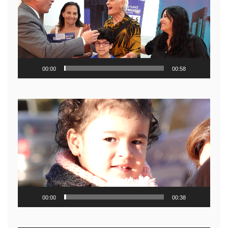
video
00:00
00:58
Reproductor
de
video
00:00
00:38