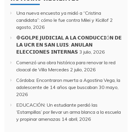
Una nueva encuesta ya midió a “Cristina
candidata”: cómo le fue contra Milei y Kicillof
2
agosto, 2026
🛑𝗚𝗢𝗟𝗣𝗘 𝗝𝗨𝗗𝗜𝗖𝗜𝗔𝗟 𝗔 𝗟𝗔 𝗖𝗢𝗡𝗗𝗨𝗖𝗖𝗜Ó𝗡 𝗗𝗘
𝗟𝗔 𝗨𝗖𝗥 𝗘𝗡 𝗦𝗔𝗡 𝗟𝗨𝗜𝗦: 𝗔𝗡𝗨𝗟𝗔𝗡
𝗘𝗟𝗘𝗖𝗖𝗜𝗢𝗡𝗘𝗦 𝗜𝗡𝗧𝗘𝗥𝗡𝗔𝗦
3 julio, 2026
Comenzó una obra histórica para renovar la red
cloacal de Villa Mercedes
2 julio, 2026
Córdoba: Encontraron muerta a Agostina Vega, la
adolescente de 14 años que buscaban
30 mayo,
2026
EDUCACIÓN: Un estudiante perdió las
‘Estampillas’ por llevar un arma blanca a la escuela
y propinar amenazas
14 abril, 2026