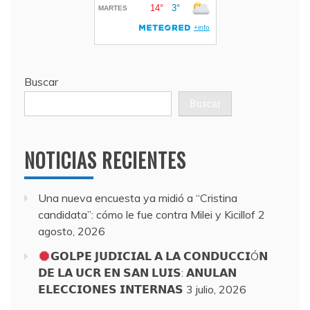
Buscar
Buscar
NOTICIAS RECIENTES
Una nueva encuesta ya midió a “Cristina
candidata”: cómo le fue contra Milei y Kicillof
2
agosto, 2026
𝗚𝗢𝗟𝗣𝗘 𝗝𝗨𝗗𝗜𝗖𝗜𝗔𝗟 𝗔 𝗟𝗔 𝗖𝗢𝗡𝗗𝗨𝗖𝗖𝗜Ó𝗡
𝗗𝗘 𝗟𝗔 𝗨𝗖𝗥 𝗘𝗡 𝗦𝗔𝗡 𝗟𝗨𝗜𝗦: 𝗔𝗡𝗨𝗟𝗔𝗡
𝗘𝗟𝗘𝗖𝗖𝗜𝗢𝗡𝗘𝗦 𝗜𝗡𝗧𝗘𝗥𝗡𝗔𝗦
3 julio, 2026