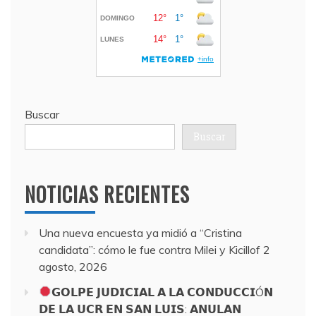
Buscar
Buscar
NOTICIAS RECIENTES
Una nueva encuesta ya midió a “Cristina
candidata”: cómo le fue contra Milei y Kicillof
2
agosto, 2026
𝗚𝗢𝗟𝗣𝗘 𝗝𝗨𝗗𝗜𝗖𝗜𝗔𝗟 𝗔 𝗟𝗔 𝗖𝗢𝗡𝗗𝗨𝗖𝗖𝗜Ó𝗡
𝗗𝗘 𝗟𝗔 𝗨𝗖𝗥 𝗘𝗡 𝗦𝗔𝗡 𝗟𝗨𝗜𝗦: 𝗔𝗡𝗨𝗟𝗔𝗡