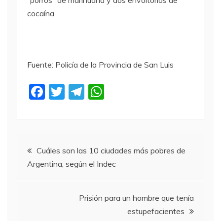
cocaína.
Fuente: Policía de la Provincia de San Luis
F
T
T
W
a
w
el
h
c
itt
e
at
e
er
gr
s
Navegación
b
a
A
Cuáles son las 10 ciudades más pobres de
Argentina, según el Indec
o
m
p
de
o
p
entradas
k
Prisión para un hombre que tenía
estupefacientes