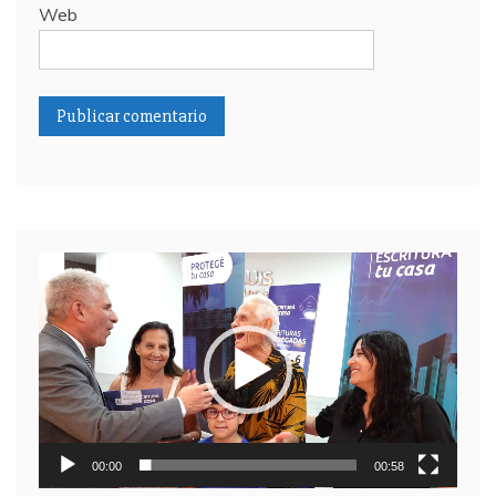
Web
Reproductor
de
video
00:00
00:58