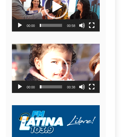
video
00:00
00:58
Reproductor
de
video
00:00
00:38