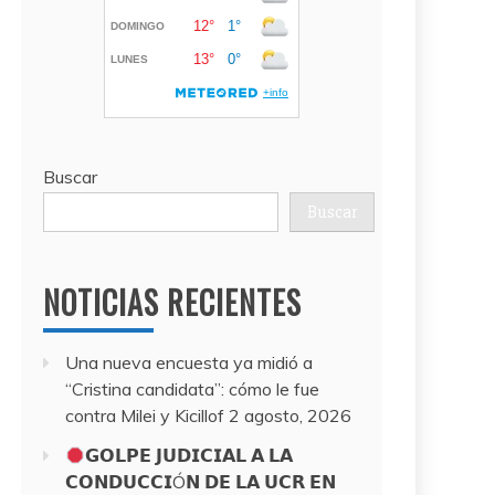
Buscar
Buscar
NOTICIAS RECIENTES
Una nueva encuesta ya midió a
“Cristina candidata”: cómo le fue
contra Milei y Kicillof
2 agosto, 2026
𝗚𝗢𝗟𝗣𝗘 𝗝𝗨𝗗𝗜𝗖𝗜𝗔𝗟 𝗔 𝗟𝗔
𝗖𝗢𝗡𝗗𝗨𝗖𝗖𝗜Ó𝗡 𝗗𝗘 𝗟𝗔 𝗨𝗖𝗥 𝗘𝗡