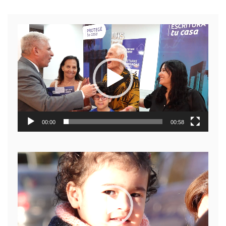
Reproductor
de
video
00:00
00:58
Reproductor
de
video