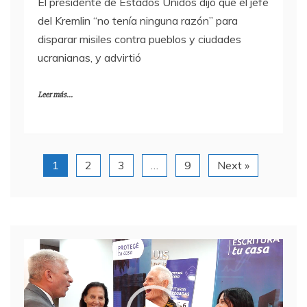
El presidente de Estados Unidos dijo que el jefe
del Kremlin “no tenía ninguna razón” para
disparar misiles contra pueblos y ciudades
ucranianas, y advirtió
Leer más...
1
2
3
…
9
Next »
Reproductor
de
video