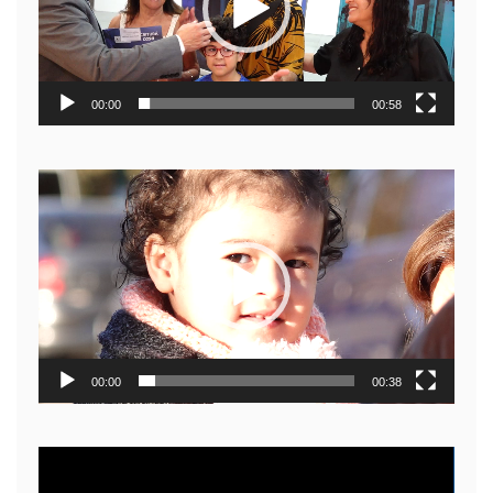
00:00
00:58
Reproductor
de
video
00:00
00:38