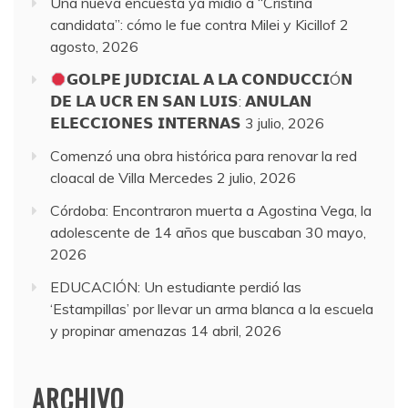
Una nueva encuesta ya midió a “Cristina
candidata”: cómo le fue contra Milei y Kicillof
2
agosto, 2026
𝗚𝗢𝗟𝗣𝗘 𝗝𝗨𝗗𝗜𝗖𝗜𝗔𝗟 𝗔 𝗟𝗔 𝗖𝗢𝗡𝗗𝗨𝗖𝗖𝗜Ó𝗡
𝗗𝗘 𝗟𝗔 𝗨𝗖𝗥 𝗘𝗡 𝗦𝗔𝗡 𝗟𝗨𝗜𝗦: 𝗔𝗡𝗨𝗟𝗔𝗡
𝗘𝗟𝗘𝗖𝗖𝗜𝗢𝗡𝗘𝗦 𝗜𝗡𝗧𝗘𝗥𝗡𝗔𝗦
3 julio, 2026
Comenzó una obra histórica para renovar la red
cloacal de Villa Mercedes
2 julio, 2026
Córdoba: Encontraron muerta a Agostina Vega, la
adolescente de 14 años que buscaban
30 mayo,
2026
EDUCACIÓN: Un estudiante perdió las
‘Estampillas’ por llevar un arma blanca a la escuela
y propinar amenazas
14 abril, 2026
ARCHIVO