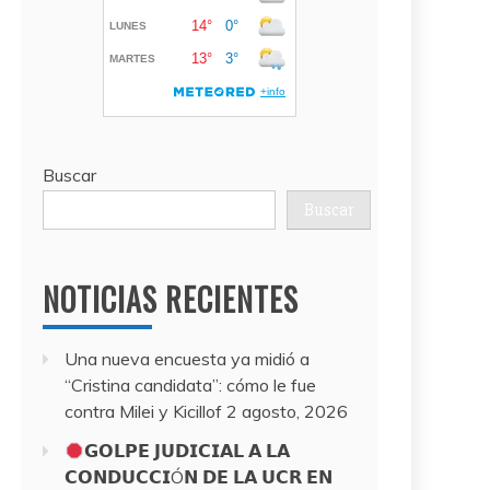
Buscar
Buscar
NOTICIAS RECIENTES
Una nueva encuesta ya midió a
“Cristina candidata”: cómo le fue
contra Milei y Kicillof
2 agosto, 2026
𝗚𝗢𝗟𝗣𝗘 𝗝𝗨𝗗𝗜𝗖𝗜𝗔𝗟 𝗔 𝗟𝗔
𝗖𝗢𝗡𝗗𝗨𝗖𝗖𝗜Ó𝗡 𝗗𝗘 𝗟𝗔 𝗨𝗖𝗥 𝗘𝗡