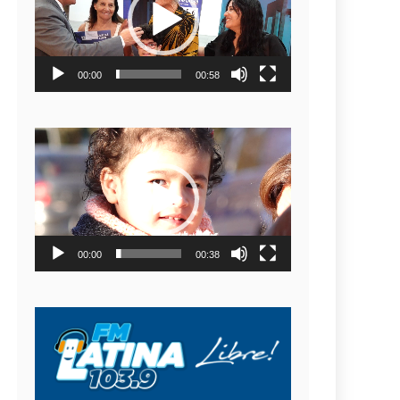
video
00:00
00:58
Reproductor
de
video
00:00
00:38