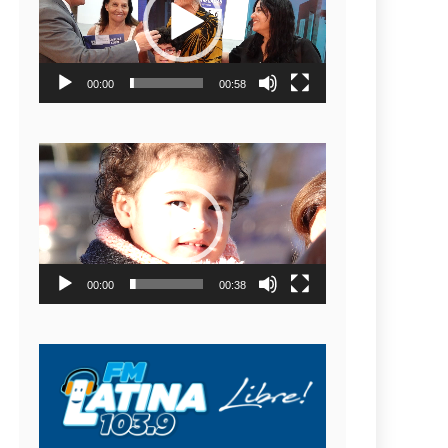
video
00:00
00:58
Reproductor
de
video
00:00
00:38