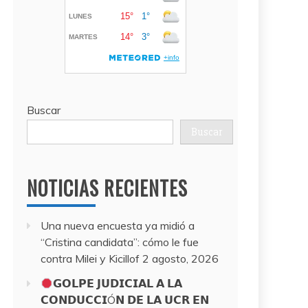
Buscar
Buscar
NOTICIAS RECIENTES
Una nueva encuesta ya midió a
“Cristina candidata”: cómo le fue
contra Milei y Kicillof
2 agosto, 2026
𝗚𝗢𝗟𝗣𝗘 𝗝𝗨𝗗𝗜𝗖𝗜𝗔𝗟 𝗔 𝗟𝗔
𝗖𝗢𝗡𝗗𝗨𝗖𝗖𝗜Ó𝗡 𝗗𝗘 𝗟𝗔 𝗨𝗖𝗥 𝗘𝗡