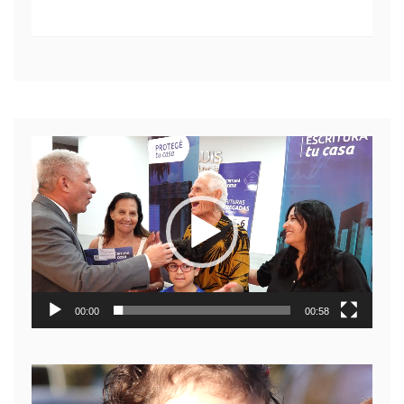
Reproductor
de
video
00:00
00:58
Reproductor
de