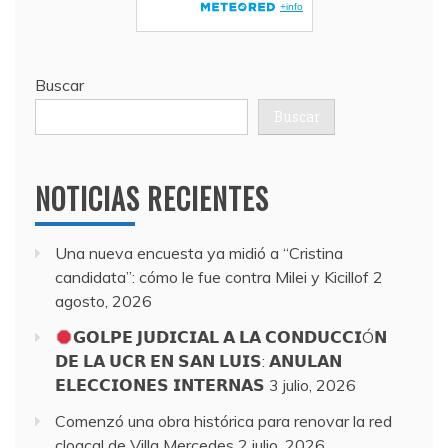
Buscar
Buscar
NOTICIAS RECIENTES
Una nueva encuesta ya midió a “Cristina
candidata”: cómo le fue contra Milei y Kicillof
2
agosto, 2026
𝗚𝗢𝗟𝗣𝗘 𝗝𝗨𝗗𝗜𝗖𝗜𝗔𝗟 𝗔 𝗟𝗔 𝗖𝗢𝗡𝗗𝗨𝗖𝗖𝗜Ó𝗡
𝗗𝗘 𝗟𝗔 𝗨𝗖𝗥 𝗘𝗡 𝗦𝗔𝗡 𝗟𝗨𝗜𝗦: 𝗔𝗡𝗨𝗟𝗔𝗡
𝗘𝗟𝗘𝗖𝗖𝗜𝗢𝗡𝗘𝗦 𝗜𝗡𝗧𝗘𝗥𝗡𝗔𝗦
3 julio, 2026
Comenzó una obra histórica para renovar la red
cloacal de Villa Mercedes
2 julio, 2026