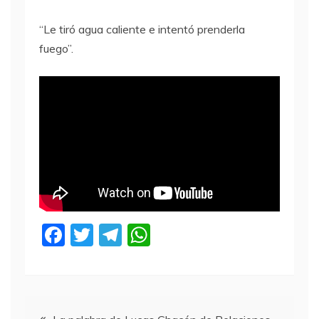
“Le tiró agua caliente e intentó prenderla
fuego”.
F
T
T
W
a
w
el
h
c
itt
e
at
e
er
gr
s
Navegación