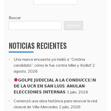
Buscar
Buscar
NOTICIAS RECIENTES
Una nueva encuesta ya midió a “Cristina
candidata”: cómo le fue contra Milei y Kicillof
2
agosto, 2026
𝗚𝗢𝗟𝗣𝗘 𝗝𝗨𝗗𝗜𝗖𝗜𝗔𝗟 𝗔 𝗟𝗔 𝗖𝗢𝗡𝗗𝗨𝗖𝗖𝗜Ó𝗡
𝗗𝗘 𝗟𝗔 𝗨𝗖𝗥 𝗘𝗡 𝗦𝗔𝗡 𝗟𝗨𝗜𝗦: 𝗔𝗡𝗨𝗟𝗔𝗡
𝗘𝗟𝗘𝗖𝗖𝗜𝗢𝗡𝗘𝗦 𝗜𝗡𝗧𝗘𝗥𝗡𝗔𝗦
3 julio, 2026
Comenzó una obra histórica para renovar la red
cloacal de Villa Mercedes
2 julio, 2026