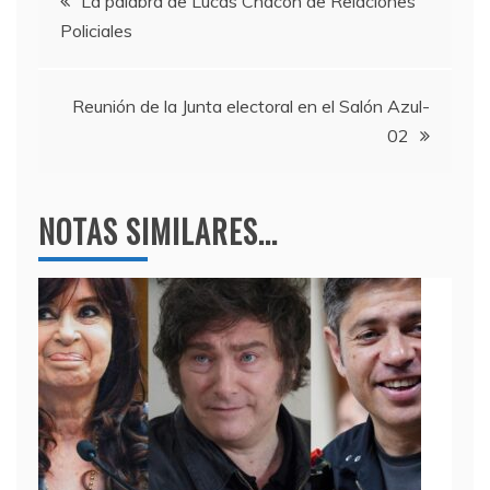
b
a
A
La palabra de Lucas Chacón de Relaciones
Policiales
o
m
p
de
o
p
entradas
k
Reunión de la Junta electoral en el Salón Azul-
02
NOTAS SIMILARES...