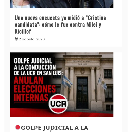
Una nueva encuesta ya midió a “Cristina
candidata”: cómo le fue contra Milei y
Kicillof
2 agosto, 2026
𝗚𝗢𝗟𝗣𝗘 𝗝𝗨𝗗𝗜𝗖𝗜𝗔𝗟 𝗔 𝗟𝗔