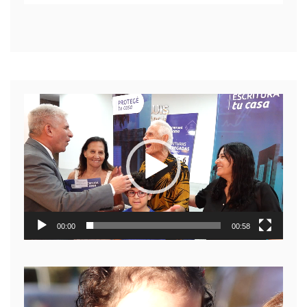
Reproductor
de
video
00:00
00:58
Reproductor
de