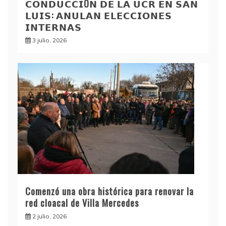
𝗖𝗢𝗡𝗗𝗨𝗖𝗖𝗜Ó𝗡 𝗗𝗘 𝗟𝗔 𝗨𝗖𝗥 𝗘𝗡 𝗦𝗔𝗡
𝗟𝗨𝗜𝗦: 𝗔𝗡𝗨𝗟𝗔𝗡 𝗘𝗟𝗘𝗖𝗖𝗜𝗢𝗡𝗘𝗦
𝗜𝗡𝗧𝗘𝗥𝗡𝗔𝗦
3 julio, 2026
Comenzó una obra histórica para renovar la
red cloacal de Villa Mercedes
2 julio, 2026