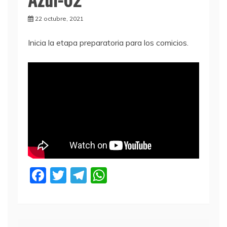
22 octubre, 2021
Inicia la etapa preparatoria para los comicios.
F
T
T
W
a
w
el
h
c
itt
e
at
e
er
gr
s