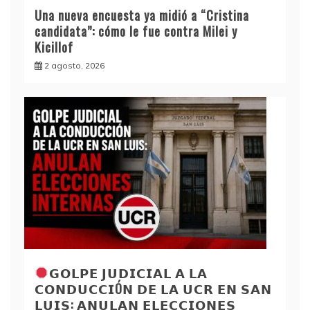
Una nueva encuesta ya midió a “Cristina
candidata”: cómo le fue contra Milei y
Kicillof
2 agosto, 2026
𝗚𝗢𝗟𝗣𝗘 𝗝𝗨𝗗𝗜𝗖𝗜𝗔𝗟 𝗔 𝗟𝗔
𝗖𝗢𝗡𝗗𝗨𝗖𝗖𝗜Ó𝗡 𝗗𝗘 𝗟𝗔 𝗨𝗖𝗥 𝗘𝗡 𝗦𝗔𝗡
𝗟𝗨𝗜𝗦: 𝗔𝗡𝗨𝗟𝗔𝗡 𝗘𝗟𝗘𝗖𝗖𝗜𝗢𝗡𝗘𝗦