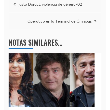
Navegación
b
a
A
Justo Daract, violencia de género-02
o
m
p
de
o
p
Operativo en la Terminal de Ómnibus
entradas
k
NOTAS SIMILARES...