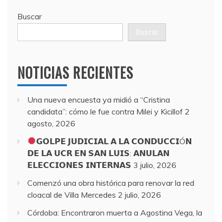
Buscar
Buscar
NOTICIAS RECIENTES
Una nueva encuesta ya midió a “Cristina
candidata”: cómo le fue contra Milei y Kicillof
2
agosto, 2026
𝗚𝗢𝗟𝗣𝗘 𝗝𝗨𝗗𝗜𝗖𝗜𝗔𝗟 𝗔 𝗟𝗔 𝗖𝗢𝗡𝗗𝗨𝗖𝗖𝗜Ó𝗡
𝗗𝗘 𝗟𝗔 𝗨𝗖𝗥 𝗘𝗡 𝗦𝗔𝗡 𝗟𝗨𝗜𝗦: 𝗔𝗡𝗨𝗟𝗔𝗡
𝗘𝗟𝗘𝗖𝗖𝗜𝗢𝗡𝗘𝗦 𝗜𝗡𝗧𝗘𝗥𝗡𝗔𝗦
3 julio, 2026
Comenzó una obra histórica para renovar la red
cloacal de Villa Mercedes
2 julio, 2026
Córdoba: Encontraron muerta a Agostina Vega, la