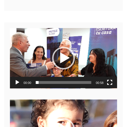
Reproductor
de
video
00:00
00:58
Reproductor
de
video