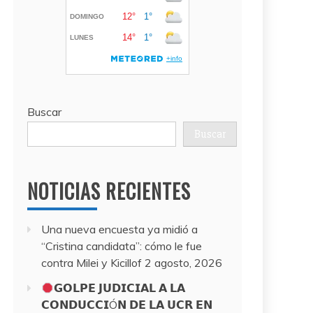
Buscar
Buscar
NOTICIAS RECIENTES
Una nueva encuesta ya midió a
“Cristina candidata”: cómo le fue
contra Milei y Kicillof
2 agosto, 2026
𝗚𝗢𝗟𝗣𝗘 𝗝𝗨𝗗𝗜𝗖𝗜𝗔𝗟 𝗔 𝗟𝗔
𝗖𝗢𝗡𝗗𝗨𝗖𝗖𝗜Ó𝗡 𝗗𝗘 𝗟𝗔 𝗨𝗖𝗥 𝗘𝗡