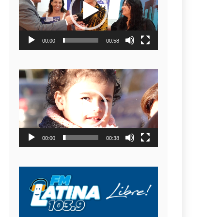
video
00:00
00:58
Reproductor
de
video
00:00
00:38