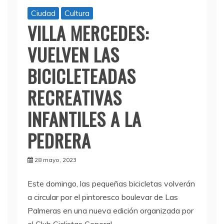
Ciudad
Cultura
VILLA MERCEDES:
VUELVEN LAS
BICICLETEADAS
RECREATIVAS
INFANTILES A LA
PEDRERA
28 mayo, 2023
Este domingo, las pequeñas bicicletas volverán
a circular por el pintoresco boulevar de Las
Palmeras en una nueva edición organizada por
el Club Ciclistas General