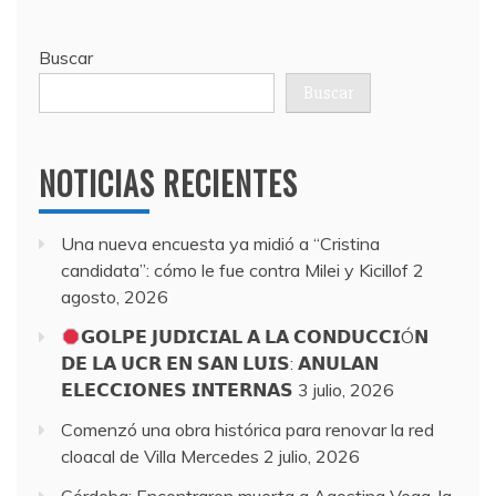
Buscar
Buscar
NOTICIAS RECIENTES
Una nueva encuesta ya midió a “Cristina
candidata”: cómo le fue contra Milei y Kicillof
2
agosto, 2026
𝗚𝗢𝗟𝗣𝗘 𝗝𝗨𝗗𝗜𝗖𝗜𝗔𝗟 𝗔 𝗟𝗔 𝗖𝗢𝗡𝗗𝗨𝗖𝗖𝗜Ó𝗡
𝗗𝗘 𝗟𝗔 𝗨𝗖𝗥 𝗘𝗡 𝗦𝗔𝗡 𝗟𝗨𝗜𝗦: 𝗔𝗡𝗨𝗟𝗔𝗡
𝗘𝗟𝗘𝗖𝗖𝗜𝗢𝗡𝗘𝗦 𝗜𝗡𝗧𝗘𝗥𝗡𝗔𝗦
3 julio, 2026
Comenzó una obra histórica para renovar la red
cloacal de Villa Mercedes
2 julio, 2026