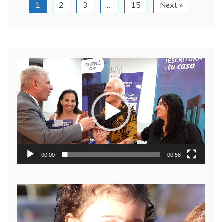
1
2
3
…
15
Next »
Reproductor
de
video
00:00
00:58
Reproductor
de
video