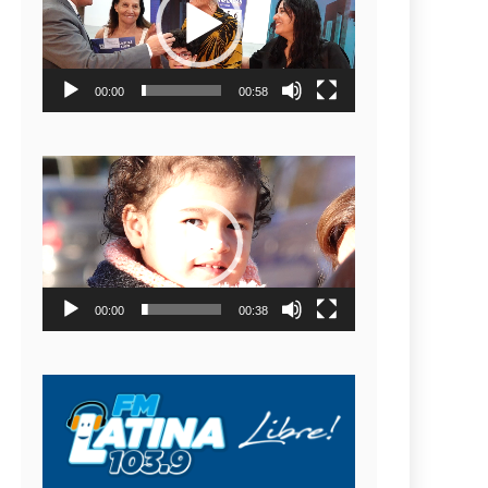
video
00:00
00:58
Reproductor
de
video
00:00
00:38