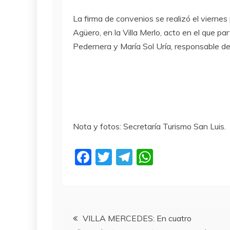
La firma de convenios se realizó el vierne
Agüero, en la Villa Merlo, acto en el que pa
Pedernera y María Sol Uría, responsable de 
Nota y fotos: Secretaría Turismo San Luis.
F
T
T
W
a
w
el
h
c
itt
e
at
e
er
gr
s
Navegación
b
a
A
VILLA MERCEDES: En cuatro