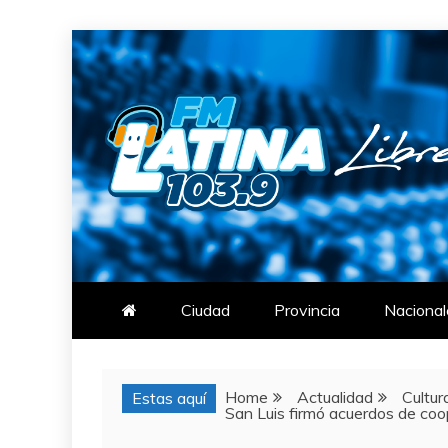
Skip
to
content
FM LATINA
NOTICIAS
Ciudad
Provincia
Nacional
Home
Actualidad
Cultur
Estas aquí
San Luis firmó acuerdos de coo