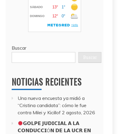
Buscar
Buscar
NOTICIAS RECIENTES
Una nueva encuesta ya midió a
“Cristina candidata”: cómo le fue
contra Milei y Kicillof
2 agosto, 2026
𝗚𝗢𝗟𝗣𝗘 𝗝𝗨𝗗𝗜𝗖𝗜𝗔𝗟 𝗔 𝗟𝗔
𝗖𝗢𝗡𝗗𝗨𝗖𝗖𝗜Ó𝗡 𝗗𝗘 𝗟𝗔 𝗨𝗖𝗥 𝗘𝗡