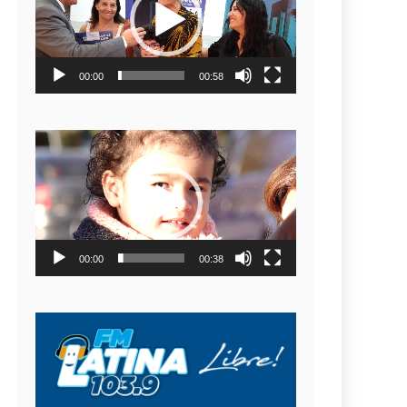
video
00:00
00:58
Reproductor
de
video
00:00
00:38