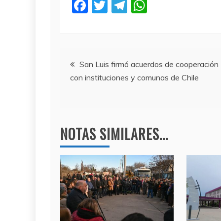
F
T
T
W
a
w
el
h
c
itt
e
at
e
er
gr
s
Navegación
b
a
A
San Luis firmó acuerdos de cooperación
con instituciones y comunas de Chile
o
m
p
de
o
p
entradas
k
NOTAS SIMILARES...