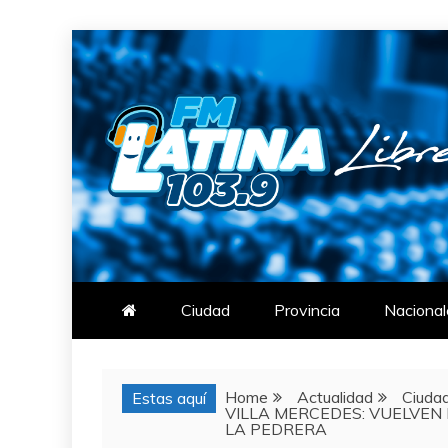
Skip
to
content
FM LATINA
NOTICIAS
Ciudad
Provincia
Nacional
Home
Actualidad
Ciuda
Estas aquí
VILLA MERCEDES: VUELVEN 
LA PEDRERA