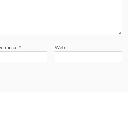
ectrónico
*
Web