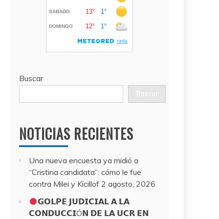
Buscar
Buscar
NOTICIAS RECIENTES
Una nueva encuesta ya midió a
“Cristina candidata”: cómo le fue
contra Milei y Kicillof
2 agosto, 2026
𝗚𝗢𝗟𝗣𝗘 𝗝𝗨𝗗𝗜𝗖𝗜𝗔𝗟 𝗔 𝗟𝗔
𝗖𝗢𝗡𝗗𝗨𝗖𝗖𝗜Ó𝗡 𝗗𝗘 𝗟𝗔 𝗨𝗖𝗥 𝗘𝗡