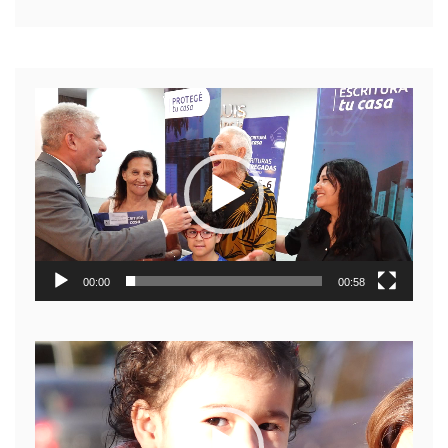
Reproductor
de
video
00:00
00:58
Reproductor
de
video