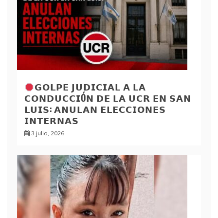
𝗚𝗢𝗟𝗣𝗘 𝗝𝗨𝗗𝗜𝗖𝗜𝗔𝗟 𝗔 𝗟𝗔
𝗖𝗢𝗡𝗗𝗨𝗖𝗖𝗜Ó𝗡 𝗗𝗘 𝗟𝗔 𝗨𝗖𝗥 𝗘𝗡 𝗦𝗔𝗡
𝗟𝗨𝗜𝗦: 𝗔𝗡𝗨𝗟𝗔𝗡 𝗘𝗟𝗘𝗖𝗖𝗜𝗢𝗡𝗘𝗦
𝗜𝗡𝗧𝗘𝗥𝗡𝗔𝗦
3 julio, 2026