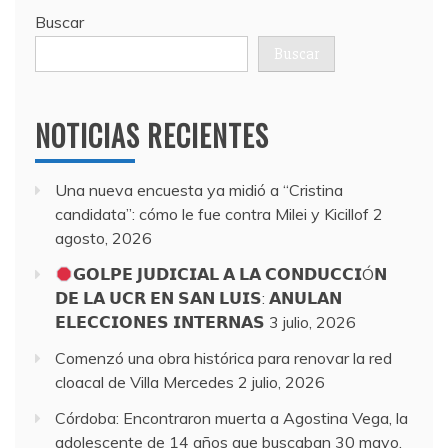
Buscar
Buscar
NOTICIAS RECIENTES
Una nueva encuesta ya midió a “Cristina
candidata”: cómo le fue contra Milei y Kicillof
2
agosto, 2026
𝗚𝗢𝗟𝗣𝗘 𝗝𝗨𝗗𝗜𝗖𝗜𝗔𝗟 𝗔 𝗟𝗔 𝗖𝗢𝗡𝗗𝗨𝗖𝗖𝗜Ó𝗡
𝗗𝗘 𝗟𝗔 𝗨𝗖𝗥 𝗘𝗡 𝗦𝗔𝗡 𝗟𝗨𝗜𝗦: 𝗔𝗡𝗨𝗟𝗔𝗡
𝗘𝗟𝗘𝗖𝗖𝗜𝗢𝗡𝗘𝗦 𝗜𝗡𝗧𝗘𝗥𝗡𝗔𝗦
3 julio, 2026
Comenzó una obra histórica para renovar la red
cloacal de Villa Mercedes
2 julio, 2026
Córdoba: Encontraron muerta a Agostina Vega, la
adolescente de 14 años que buscaban
30 mayo,