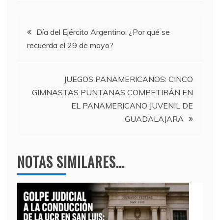
c
itt
e
at
e
er
gr
s
Navegación
b
a
A
Día del Ejército Argentino: ¿Por qué se
recuerda el 29 de mayo?
o
m
p
de
o
p
entradas
k
JUEGOS PANAMERICANOS: CINCO
GIMNASTAS PUNTANAS COMPETIRÁN EN
EL PANAMERICANO JUVENIL DE
GUADALAJARA
NOTAS SIMILARES...