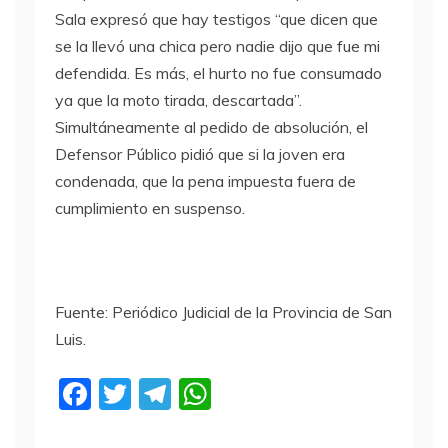
Sala expresó que hay testigos “que dicen que
se la llevó una chica pero nadie dijo que fue mi
defendida. Es más, el hurto no fue consumado
ya que la moto tirada, descartada”.
Simultáneamente al pedido de absolución, el
Defensor Público pidió que si la joven era
condenada, que la pena impuesta fuera de
cumplimiento en suspenso.
Fuente: Periódico Judicial de la Provincia de San
Luis.
F
T
T
W
a
w
el
h