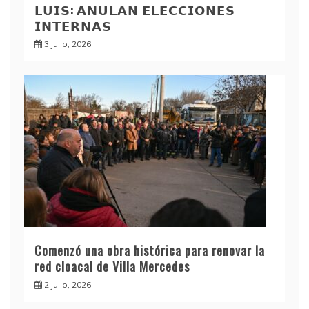
𝗟𝗨𝗜𝗦: 𝗔𝗡𝗨𝗟𝗔𝗡 𝗘𝗟𝗘𝗖𝗖𝗜𝗢𝗡𝗘𝗦
𝗜𝗡𝗧𝗘𝗥𝗡𝗔𝗦
3 julio, 2026
Comenzó una obra histórica para renovar la
red cloacal de Villa Mercedes
2 julio, 2026