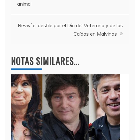
de
animal
o
p
entradas
k
Reviví el desfile por el Día del Veterano y de los
Caídos en Malvinas
NOTAS SIMILARES...