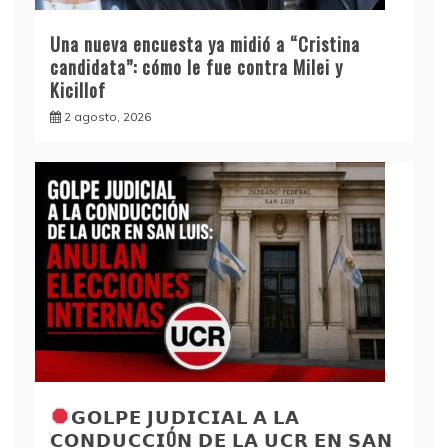
Una nueva encuesta ya midió a “Cristina
candidata”: cómo le fue contra Milei y
Kicillof
2 agosto, 2026
𝗚𝗢𝗟𝗣𝗘 𝗝𝗨𝗗𝗜𝗖𝗜𝗔𝗟 𝗔 𝗟𝗔
𝗖𝗢𝗡𝗗𝗨𝗖𝗖𝗜Ó𝗡 𝗗𝗘 𝗟𝗔 𝗨𝗖𝗥 𝗘𝗡 𝗦𝗔𝗡