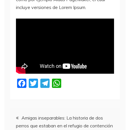
incluye versiones de Lorem Ipsum.
F
T
T
W
a
w
el
h
c
itt
e
at
e
er
gr
s
Navegación
b
a
A
Amigas inseparables: La historia de dos
perros que estaban en el refugio de contención
o
m
p