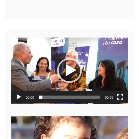
Reproductor
de
video
00:00
00:58
Reproductor
de
video