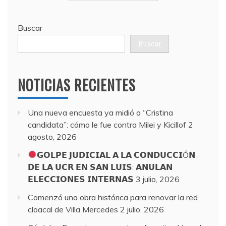
Buscar
Buscar
NOTICIAS RECIENTES
Una nueva encuesta ya midió a “Cristina
candidata”: cómo le fue contra Milei y Kicillof
2
agosto, 2026
𝗚𝗢𝗟𝗣𝗘 𝗝𝗨𝗗𝗜𝗖𝗜𝗔𝗟 𝗔 𝗟𝗔 𝗖𝗢𝗡𝗗𝗨𝗖𝗖𝗜Ó𝗡
𝗗𝗘 𝗟𝗔 𝗨𝗖𝗥 𝗘𝗡 𝗦𝗔𝗡 𝗟𝗨𝗜𝗦: 𝗔𝗡𝗨𝗟𝗔𝗡
𝗘𝗟𝗘𝗖𝗖𝗜𝗢𝗡𝗘𝗦 𝗜𝗡𝗧𝗘𝗥𝗡𝗔𝗦
3 julio, 2026
Comenzó una obra histórica para renovar la red
cloacal de Villa Mercedes
2 julio, 2026