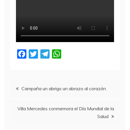
F
T
T
W
a
w
el
h
c
itt
e
at
e
er
gr
s
Navegación
b
a
A
Campaña un abrigo un abrazo al corazón.
o
m
p
de
o
p
Villa Mercedes conmemora el Día Mundial de la
entradas
k
Salud