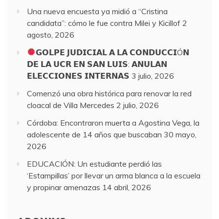
Una nueva encuesta ya midió a “Cristina
candidata”: cómo le fue contra Milei y Kicillof
2
agosto, 2026
𝗚𝗢𝗟𝗣𝗘 𝗝𝗨𝗗𝗜𝗖𝗜𝗔𝗟 𝗔 𝗟𝗔 𝗖𝗢𝗡𝗗𝗨𝗖𝗖𝗜Ó𝗡
𝗗𝗘 𝗟𝗔 𝗨𝗖𝗥 𝗘𝗡 𝗦𝗔𝗡 𝗟𝗨𝗜𝗦: 𝗔𝗡𝗨𝗟𝗔𝗡
𝗘𝗟𝗘𝗖𝗖𝗜𝗢𝗡𝗘𝗦 𝗜𝗡𝗧𝗘𝗥𝗡𝗔𝗦
3 julio, 2026
Comenzó una obra histórica para renovar la red
cloacal de Villa Mercedes
2 julio, 2026
Córdoba: Encontraron muerta a Agostina Vega, la
adolescente de 14 años que buscaban
30 mayo,
2026
EDUCACIÓN: Un estudiante perdió las
‘Estampillas’ por llevar un arma blanca a la escuela
y propinar amenazas
14 abril, 2026