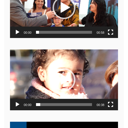
00:00
00:58
Reproductor
de
video
00:00
00:38