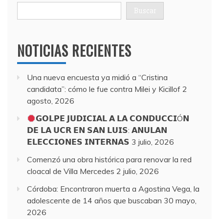
Buscar
NOTICIAS RECIENTES
Una nueva encuesta ya midió a “Cristina
candidata”: cómo le fue contra Milei y Kicillof
2
agosto, 2026
𝗚𝗢𝗟𝗣𝗘 𝗝𝗨𝗗𝗜𝗖𝗜𝗔𝗟 𝗔 𝗟𝗔 𝗖𝗢𝗡𝗗𝗨𝗖𝗖𝗜Ó𝗡
𝗗𝗘 𝗟𝗔 𝗨𝗖𝗥 𝗘𝗡 𝗦𝗔𝗡 𝗟𝗨𝗜𝗦: 𝗔𝗡𝗨𝗟𝗔𝗡
𝗘𝗟𝗘𝗖𝗖𝗜𝗢𝗡𝗘𝗦 𝗜𝗡𝗧𝗘𝗥𝗡𝗔𝗦
3 julio, 2026
Comenzó una obra histórica para renovar la red
cloacal de Villa Mercedes
2 julio, 2026
Córdoba: Encontraron muerta a Agostina Vega, la
adolescente de 14 años que buscaban
30 mayo,
2026