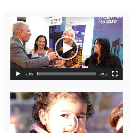
Reproductor
de
video
00:00
00:58
Reproductor
de
video