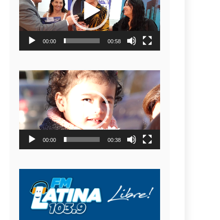
video
00:00
00:58
Reproductor
de
video
00:00
00:38