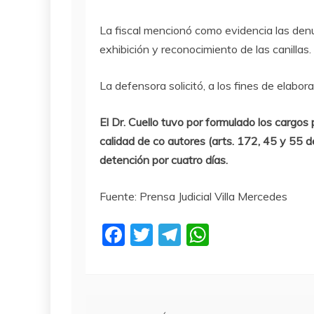
La fiscal mencionó como evidencia las denun
exhibición y reconocimiento de las canillas.
La defensora solicitó, a los fines de elabora
El Dr. Cuello tuvo por formulado los cargos
calidad de co autores (arts. 172, 45 y 55 d
detención por cuatro días.
Fuente: Prensa Judicial Villa Mercedes
F
T
T
W
a
w
el
h
c
itt
e
at
e
er
gr
s
Navegación