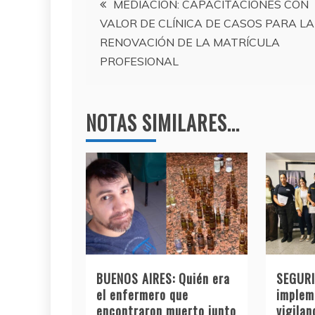
b
a
A
MEDIACIÓN: CAPACITACIONES CON
VALOR DE CLÍNICA DE CASOS PARA LA
o
m
p
de
RENOVACIÓN DE LA MATRÍCULA
o
p
PROFESIONAL
entradas
k
NOTAS SIMILARES...
BUENOS AIRES: Quién era
SEGURI
el enfermero que
implem
encontraron muerto junto
vigilan