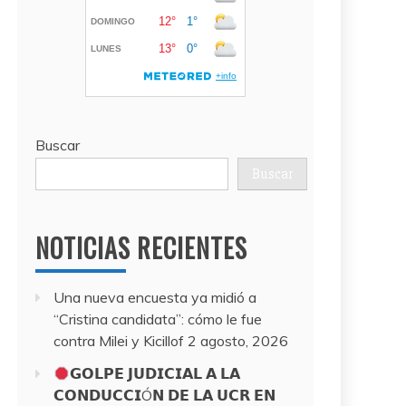
Buscar
Buscar
NOTICIAS RECIENTES
Una nueva encuesta ya midió a
“Cristina candidata”: cómo le fue
contra Milei y Kicillof
2 agosto, 2026
𝗚𝗢𝗟𝗣𝗘 𝗝𝗨𝗗𝗜𝗖𝗜𝗔𝗟 𝗔 𝗟𝗔
𝗖𝗢𝗡𝗗𝗨𝗖𝗖𝗜Ó𝗡 𝗗𝗘 𝗟𝗔 𝗨𝗖𝗥 𝗘𝗡