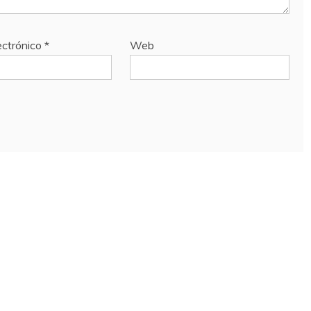
ectrónico
*
Web