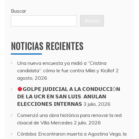
Buscar
Buscar
NOTICIAS RECIENTES
Una nueva encuesta ya midió a “Cristina
candidata”: cómo le fue contra Milei y Kicillof
2
agosto, 2026
𝗚𝗢𝗟𝗣𝗘 𝗝𝗨𝗗𝗜𝗖𝗜𝗔𝗟 𝗔 𝗟𝗔 𝗖𝗢𝗡𝗗𝗨𝗖𝗖𝗜Ó𝗡
𝗗𝗘 𝗟𝗔 𝗨𝗖𝗥 𝗘𝗡 𝗦𝗔𝗡 𝗟𝗨𝗜𝗦: 𝗔𝗡𝗨𝗟𝗔𝗡
𝗘𝗟𝗘𝗖𝗖𝗜𝗢𝗡𝗘𝗦 𝗜𝗡𝗧𝗘𝗥𝗡𝗔𝗦
3 julio, 2026
Comenzó una obra histórica para renovar la red
cloacal de Villa Mercedes
2 julio, 2026
Córdoba: Encontraron muerta a Agostina Vega, la