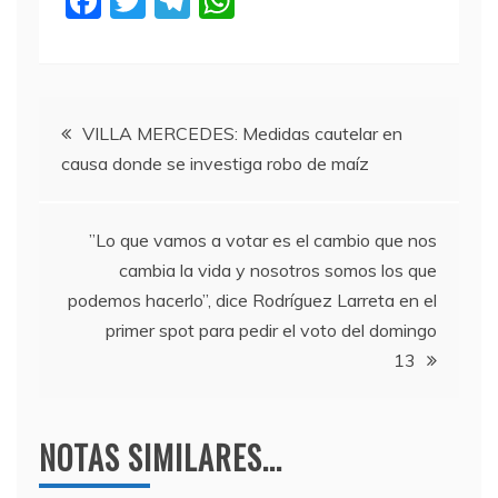
F
T
T
W
a
w
el
h
c
itt
e
at
e
er
gr
s
Navegación
b
a
A
VILLA MERCEDES: Medidas cautelar en
causa donde se investiga robo de maíz
o
m
p
de
o
p
entradas
k
”Lo que vamos a votar es el cambio que nos
cambia la vida y nosotros somos los que
podemos hacerlo”, dice Rodríguez Larreta en el
primer spot para pedir el voto del domingo
13
NOTAS SIMILARES...