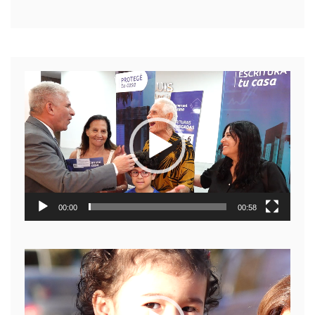
Reproductor
de
video
00:00
00:58
Reproductor
de
video