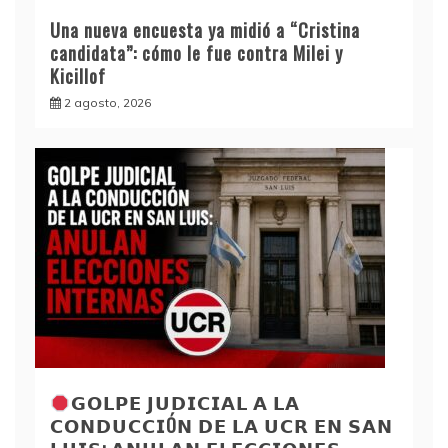
Una nueva encuesta ya midió a “Cristina
candidata”: cómo le fue contra Milei y
Kicillof
2 agosto, 2026
𝗚𝗢𝗟𝗣𝗘 𝗝𝗨𝗗𝗜𝗖𝗜𝗔𝗟 𝗔 𝗟𝗔
𝗖𝗢𝗡𝗗𝗨𝗖𝗖𝗜Ó𝗡 𝗗𝗘 𝗟𝗔 𝗨𝗖𝗥 𝗘𝗡 𝗦𝗔𝗡
𝗟𝗨𝗜𝗦: 𝗔𝗡𝗨𝗟𝗔𝗡 𝗘𝗟𝗘𝗖𝗖𝗜𝗢𝗡𝗘𝗦