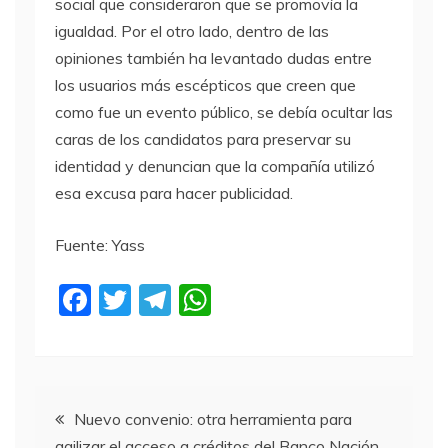
social que consideraron que se promovía la
igualdad. Por el otro lado, dentro de las
opiniones también ha levantado dudas entre
los usuarios más escépticos que creen que
como fue un evento público, se debía ocultar las
caras de los candidatos para preservar su
identidad y denuncian que la compañía utilizó
esa excusa para hacer publicidad.
Fuente: Yass
F
T
T
W
a
w
el
h
c
itt
e
at
e
er
gr
s
Navegación
b
a
A
Nuevo convenio: otra herramienta para
agilizar el acceso a créditos del Banco Nación