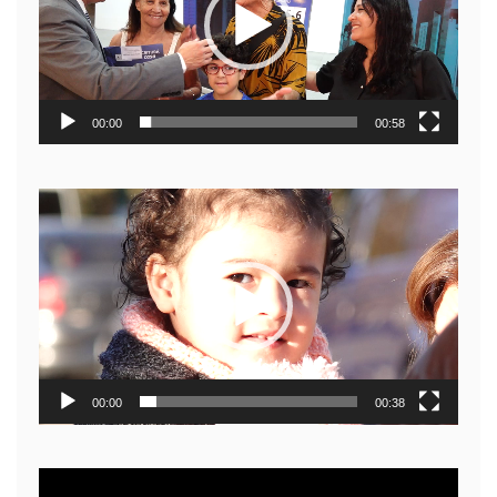
00:00
00:58
Reproductor
de
video
00:00
00:38