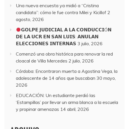
Una nueva encuesta ya midió a “Cristina
candidata”: cómo le fue contra Milei y Kicillof
2
agosto, 2026
𝗚𝗢𝗟𝗣𝗘 𝗝𝗨𝗗𝗜𝗖𝗜𝗔𝗟 𝗔 𝗟𝗔 𝗖𝗢𝗡𝗗𝗨𝗖𝗖𝗜Ó𝗡
𝗗𝗘 𝗟𝗔 𝗨𝗖𝗥 𝗘𝗡 𝗦𝗔𝗡 𝗟𝗨𝗜𝗦: 𝗔𝗡𝗨𝗟𝗔𝗡
𝗘𝗟𝗘𝗖𝗖𝗜𝗢𝗡𝗘𝗦 𝗜𝗡𝗧𝗘𝗥𝗡𝗔𝗦
3 julio, 2026
Comenzó una obra histórica para renovar la red
cloacal de Villa Mercedes
2 julio, 2026
Córdoba: Encontraron muerta a Agostina Vega, la
adolescente de 14 años que buscaban
30 mayo,
2026
EDUCACIÓN: Un estudiante perdió las
‘Estampillas’ por llevar un arma blanca a la escuela
y propinar amenazas
14 abril, 2026