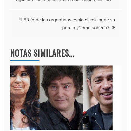
o
m
p
de
o
p
entradas
k
El 63 % de los argentinos espía el celular de su
pareja ¿Cómo saberlo?
NOTAS SIMILARES...