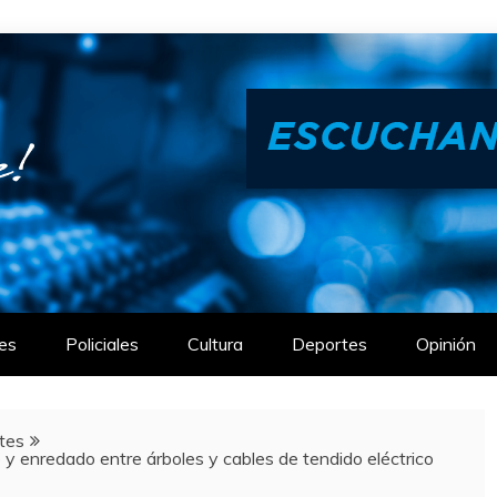
es
Policiales
Cultura
Deportes
Opinión
tes
y enredado entre árboles y cables de tendido eléctrico