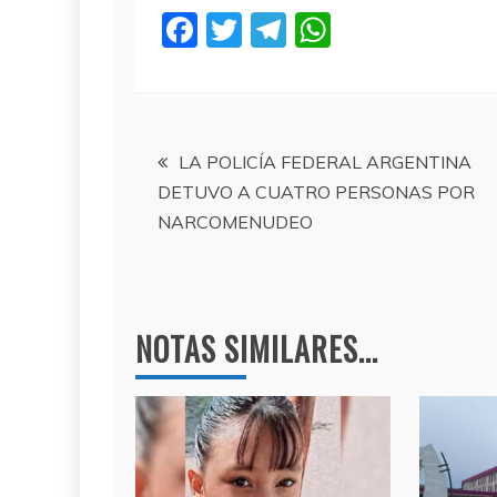
F
T
T
W
a
w
el
h
c
itt
e
at
e
er
gr
s
Navegación
b
a
A
LA POLICÍA FEDERAL ARGENTINA
DETUVO A CUATRO PERSONAS POR
o
m
p
de
NARCOMENUDEO
o
p
entradas
k
NOTAS SIMILARES...