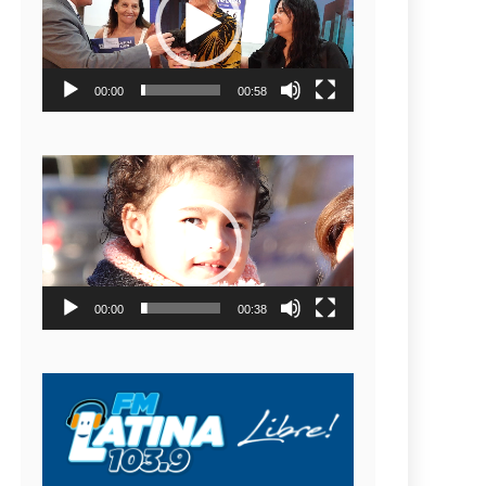
video
00:00
00:58
Reproductor
de
video
00:00
00:38