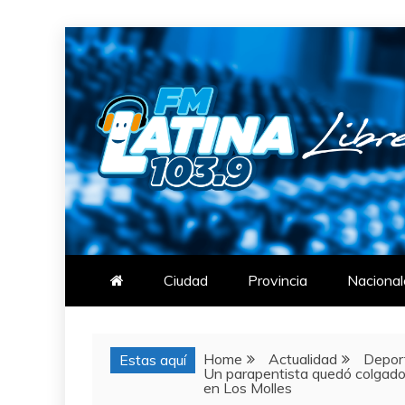
Skip
to
content
FM LATINA
NOTICIAS
Ciudad
Provincia
Nacional
Home
Actualidad
Depor
Estas aquí
Un parapentista quedó colgado 
en Los Molles