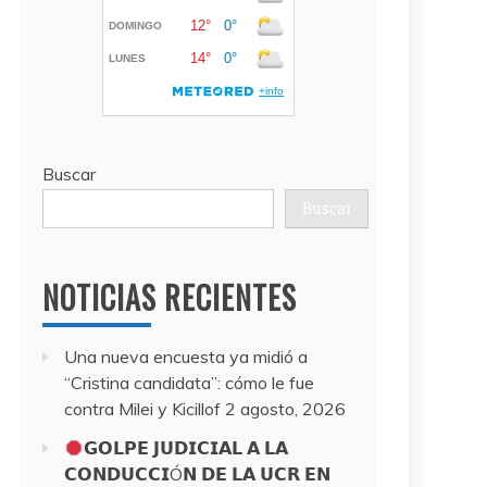
Buscar
Buscar
NOTICIAS RECIENTES
Una nueva encuesta ya midió a
“Cristina candidata”: cómo le fue
contra Milei y Kicillof
2 agosto, 2026
𝗚𝗢𝗟𝗣𝗘 𝗝𝗨𝗗𝗜𝗖𝗜𝗔𝗟 𝗔 𝗟𝗔
𝗖𝗢𝗡𝗗𝗨𝗖𝗖𝗜Ó𝗡 𝗗𝗘 𝗟𝗔 𝗨𝗖𝗥 𝗘𝗡