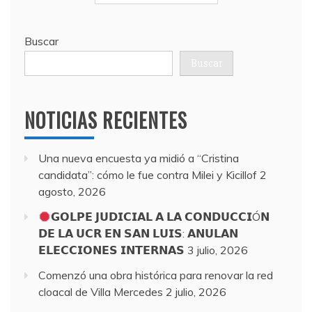
Buscar
Buscar
NOTICIAS RECIENTES
Una nueva encuesta ya midió a “Cristina
candidata”: cómo le fue contra Milei y Kicillof
2
agosto, 2026
𝗚𝗢𝗟𝗣𝗘 𝗝𝗨𝗗𝗜𝗖𝗜𝗔𝗟 𝗔 𝗟𝗔 𝗖𝗢𝗡𝗗𝗨𝗖𝗖𝗜Ó𝗡
𝗗𝗘 𝗟𝗔 𝗨𝗖𝗥 𝗘𝗡 𝗦𝗔𝗡 𝗟𝗨𝗜𝗦: 𝗔𝗡𝗨𝗟𝗔𝗡
𝗘𝗟𝗘𝗖𝗖𝗜𝗢𝗡𝗘𝗦 𝗜𝗡𝗧𝗘𝗥𝗡𝗔𝗦
3 julio, 2026
Comenzó una obra histórica para renovar la red
cloacal de Villa Mercedes
2 julio, 2026