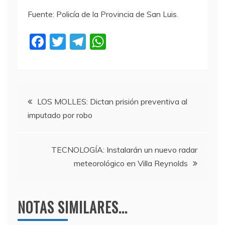
Fuente: Policía de la Provincia de San Luis.
F
T
T
W
a
w
el
h
c
itt
e
at
e
er
gr
s
Navegación
b
a
A
LOS MOLLES: Dictan prisión preventiva al
imputado por robo
o
m
p
de
o
p
entradas
k
TECNOLOGÍA: Instalarán un nuevo radar
meteorológico en Villa Reynolds
NOTAS SIMILARES...