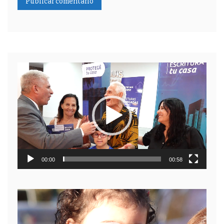
Reproductor
de
video
00:00
00:58
Reproductor
de
video