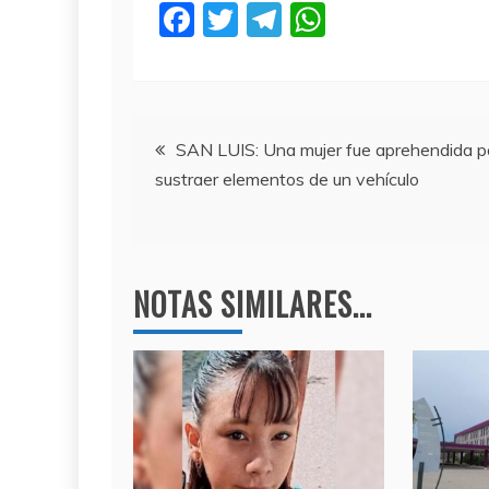
F
T
T
W
a
w
el
h
c
itt
e
at
e
er
gr
s
Navegación
b
a
A
SAN LUIS: Una mujer fue aprehendida p
sustraer elementos de un vehículo
o
m
p
de
o
p
entradas
k
NOTAS SIMILARES...