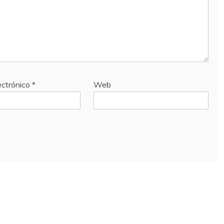
ectrónico
*
Web