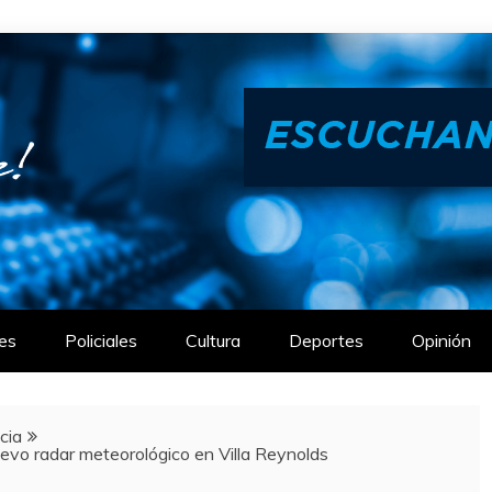
es
Policiales
Cultura
Deportes
Opinión
cia
vo radar meteorológico en Villa Reynolds