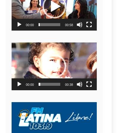
video
00:00
00:58
Reproductor
de
video
00:00
00:38