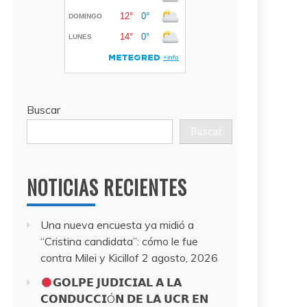
Buscar
Buscar
NOTICIAS RECIENTES
Una nueva encuesta ya midió a
“Cristina candidata”: cómo le fue
contra Milei y Kicillof
2 agosto, 2026
𝗚𝗢𝗟𝗣𝗘 𝗝𝗨𝗗𝗜𝗖𝗜𝗔𝗟 𝗔 𝗟𝗔
𝗖𝗢𝗡𝗗𝗨𝗖𝗖𝗜Ó𝗡 𝗗𝗘 𝗟𝗔 𝗨𝗖𝗥 𝗘𝗡