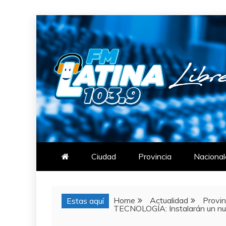
Skip
to
content
FM LATINA
NOTICIAS
Ciudad
Provincia
Nacional
Home
Actualidad
Provin
Estas aquí
TECNOLOGÍA: Instalarán un nue