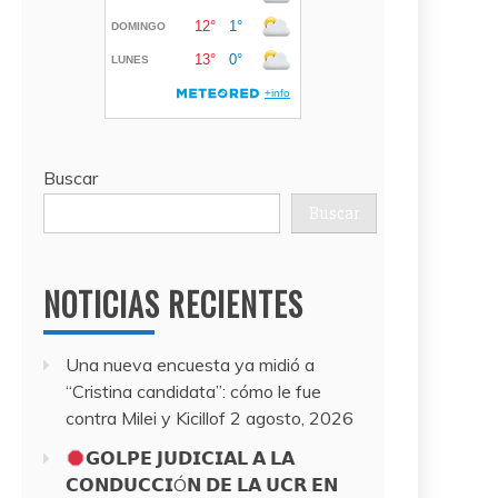
Buscar
Buscar
NOTICIAS RECIENTES
Una nueva encuesta ya midió a
“Cristina candidata”: cómo le fue
contra Milei y Kicillof
2 agosto, 2026
𝗚𝗢𝗟𝗣𝗘 𝗝𝗨𝗗𝗜𝗖𝗜𝗔𝗟 𝗔 𝗟𝗔
𝗖𝗢𝗡𝗗𝗨𝗖𝗖𝗜Ó𝗡 𝗗𝗘 𝗟𝗔 𝗨𝗖𝗥 𝗘𝗡