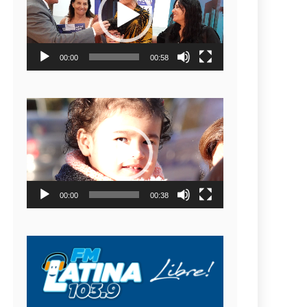
video
00:00
00:58
Reproductor
de
video
00:00
00:38