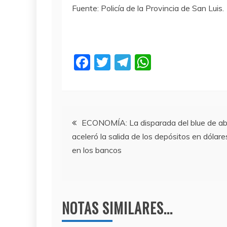
Fuente: Policía de la Provincia de San Luis.
F
T
T
W
a
w
el
h
c
itt
e
at
e
er
gr
s
Navegación
b
a
A
ECONOMÍA: La disparada del blue de abr
aceleró la salida de los depósitos en dólare
o
m
p
de
en los bancos
o
p
entradas
k
NOTAS SIMILARES...