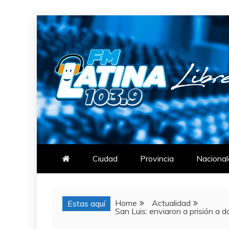
Skip
to
content
FM LATINA
NOTICIAS
Ciudad
Provincia
Nacional
Home
Actualidad
Estas aquí
San Luis: enviaron a prisión a d