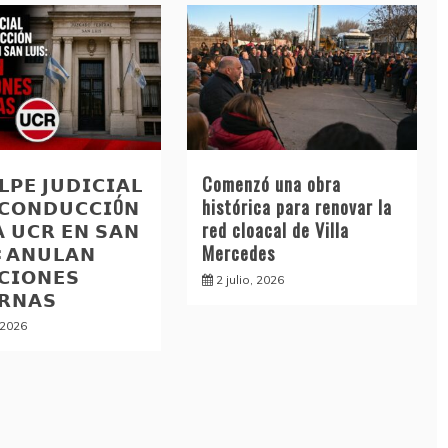
𝗣𝗘 𝗝𝗨𝗗𝗜𝗖𝗜𝗔𝗟
Comenzó una obra
 𝗖𝗢𝗡𝗗𝗨𝗖𝗖𝗜Ó𝗡
histórica para renovar la
𝗔 𝗨𝗖𝗥 𝗘𝗡 𝗦𝗔𝗡
red cloacal de Villa
: 𝗔𝗡𝗨𝗟𝗔𝗡
Mercedes
𝗖𝗜𝗢𝗡𝗘𝗦
2 julio, 2026
𝗥𝗡𝗔𝗦
, 2026