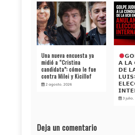
Una nueva encuesta ya
𝗚𝗢
midió a “Cristina
𝗔 𝗟𝗔
candidata”: cómo le fue
𝗗𝗘 𝗟
contra Milei y Kicillof
𝗟𝗨𝗜
𝗘𝗟𝗘𝗖
2 agosto, 2026
𝗜𝗡𝗧
3 julio
Deja un comentario