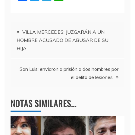
a
w
el
h
c
itt
e
at
e
er
gr
s
Navegación
b
a
A
VILLA MERCEDES: JUZGARÁN A UN
HOMBRE ACUSADO DE ABUSAR DE SU
o
m
p
de
HIJA
o
p
entradas
k
San Luis: enviaron a prisión a dos hombres por
el delito de lesiones
NOTAS SIMILARES...