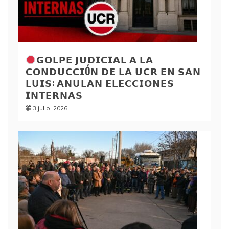
𝗚𝗢𝗟𝗣𝗘 𝗝𝗨𝗗𝗜𝗖𝗜𝗔𝗟 𝗔 𝗟𝗔
𝗖𝗢𝗡𝗗𝗨𝗖𝗖𝗜Ó𝗡 𝗗𝗘 𝗟𝗔 𝗨𝗖𝗥 𝗘𝗡 𝗦𝗔𝗡
𝗟𝗨𝗜𝗦: 𝗔𝗡𝗨𝗟𝗔𝗡 𝗘𝗟𝗘𝗖𝗖𝗜𝗢𝗡𝗘𝗦
𝗜𝗡𝗧𝗘𝗥𝗡𝗔𝗦
3 julio, 2026