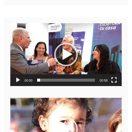
Reproductor
de
video
00:00
00:58
Reproductor
de
video