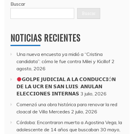
Buscar
Buscar
NOTICIAS RECIENTES
Una nueva encuesta ya midió a “Cristina
candidata”: cómo le fue contra Milei y Kicillof
2
agosto, 2026
𝗚𝗢𝗟𝗣𝗘 𝗝𝗨𝗗𝗜𝗖𝗜𝗔𝗟 𝗔 𝗟𝗔 𝗖𝗢𝗡𝗗𝗨𝗖𝗖𝗜Ó𝗡
𝗗𝗘 𝗟𝗔 𝗨𝗖𝗥 𝗘𝗡 𝗦𝗔𝗡 𝗟𝗨𝗜𝗦: 𝗔𝗡𝗨𝗟𝗔𝗡
𝗘𝗟𝗘𝗖𝗖𝗜𝗢𝗡𝗘𝗦 𝗜𝗡𝗧𝗘𝗥𝗡𝗔𝗦
3 julio, 2026
Comenzó una obra histórica para renovar la red
cloacal de Villa Mercedes
2 julio, 2026
Córdoba: Encontraron muerta a Agostina Vega, la
adolescente de 14 años que buscaban
30 mayo,