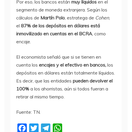
Por eso, los bancos están
muy líquidos
en el
segmento de moneda extranjera. Según los
cálculos de
Martín Polo
, estratega de
Cohen
,
el
87% de los depósitos en dólares está
inmovilizado en cuentas en el BCRA
, como
encaje.
El economista señaló que si se tienen en
cuenta los
encajes y el efectivo en bancos,
los
depósitos en dólares están totalmente líquidos.
Es decir, que las entidades
pueden devolver el
100%
a los ahorristas, aún si todos fueran a
retirar al mismo tiempo.
Fuente: TN.
F
T
T
W