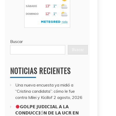
Buscar
Buscar
NOTICIAS RECIENTES
Una nueva encuesta ya midió a
“Cristina candidata”: cómo le fue
contra Milei y Kicillof
2 agosto, 2026
𝗚𝗢𝗟𝗣𝗘 𝗝𝗨𝗗𝗜𝗖𝗜𝗔𝗟 𝗔 𝗟𝗔
𝗖𝗢𝗡𝗗𝗨𝗖𝗖𝗜Ó𝗡 𝗗𝗘 𝗟𝗔 𝗨𝗖𝗥 𝗘𝗡