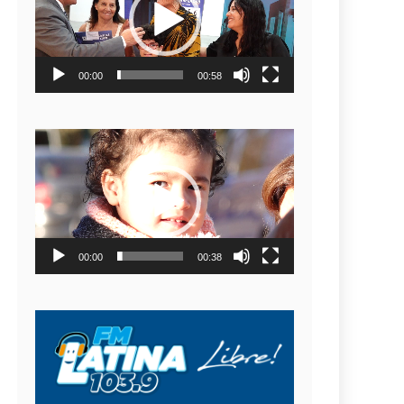
video
00:00
00:58
Reproductor
de
video
00:00
00:38