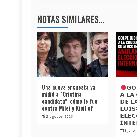
o
p
entradas
k
NOTAS SIMILARES...
Una nueva encuesta ya
𝗚𝗢
midió a “Cristina
𝗔 𝗟𝗔
candidata”: cómo le fue
𝗗𝗘 𝗟
contra Milei y Kicillof
𝗟𝗨𝗜
𝗘𝗟𝗘𝗖
2 agosto, 2026
𝗜𝗡𝗧
3 julio