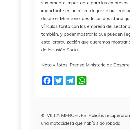
sumamente importante para las empresas 
importante en un mismo lugar se nuclean p
desde el Ministerio, desde los dos stand q
vínculos tanto con las empresa del sector p
también, y poder mostrar lo que pueden lleg
esta jerarquización que queremos mostrar al
de Inclusión Social”.
Nota y fotos: Prensa Ministerio de Desarro
F
T
T
W
a
w
el
h
c
itt
e
at
e
er
gr
s
Navegación
b
a
A
VILLA MERCEDES: Policías recuperaron
una motocicleta que había sido robada
o
m
p
de