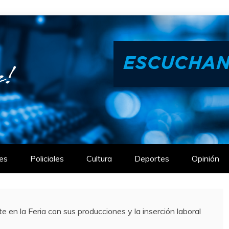
es
Policiales
Cultura
Deportes
Opinión
e en la Feria con sus producciones y la inserción laboral