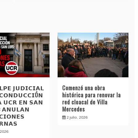
𝗣𝗘 𝗝𝗨𝗗𝗜𝗖𝗜𝗔𝗟
Comenzó una obra
 𝗖𝗢𝗡𝗗𝗨𝗖𝗖𝗜Ó𝗡
histórica para renovar la
𝗔 𝗨𝗖𝗥 𝗘𝗡 𝗦𝗔𝗡
red cloacal de Villa
: 𝗔𝗡𝗨𝗟𝗔𝗡
Mercedes
𝗖𝗜𝗢𝗡𝗘𝗦
2 julio, 2026
𝗥𝗡𝗔𝗦
, 2026