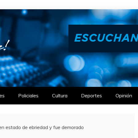
es
Policiales
Cultura
Deportes
Opinión
 estado de ebriedad y fue demorado