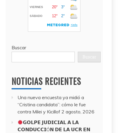
Buscar
Buscar
NOTICIAS RECIENTES
Una nueva encuesta ya midió a
“Cristina candidata”: cómo le fue
contra Milei y Kicillof
2 agosto, 2026
𝗚𝗢𝗟𝗣𝗘 𝗝𝗨𝗗𝗜𝗖𝗜𝗔𝗟 𝗔 𝗟𝗔
𝗖𝗢𝗡𝗗𝗨𝗖𝗖𝗜Ó𝗡 𝗗𝗘 𝗟𝗔 𝗨𝗖𝗥 𝗘𝗡