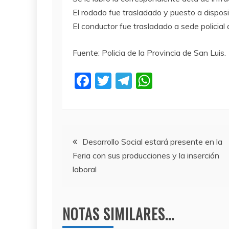
El rodado fue trasladado y puesto a dispos
El conductor fue trasladado a sede policial 
Fuente: Policia de la Provincia de San Luis.
F
T
T
W
a
w
el
h
c
itt
e
at
e
er
gr
s
Navegación
b
a
A
Desarrollo Social estará presente en la
Feria con sus producciones y la inserción
o
m
p
de
laboral
o
p
entradas
k
NOTAS SIMILARES...