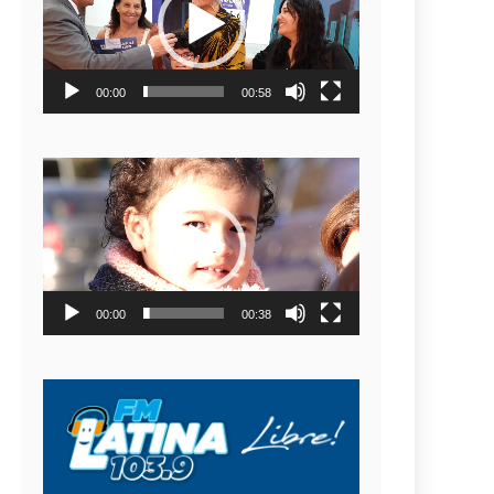
video
00:00
00:58
Reproductor
de
video
00:00
00:38