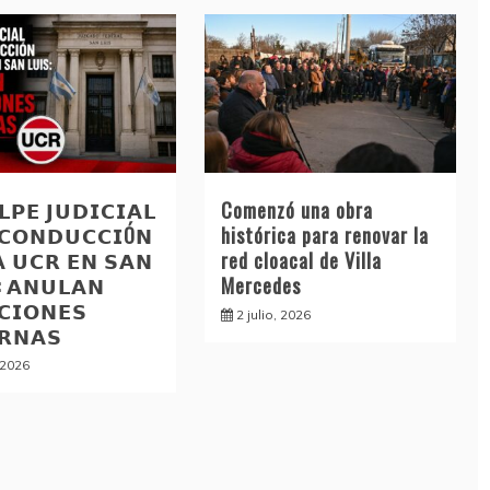
𝗣𝗘 𝗝𝗨𝗗𝗜𝗖𝗜𝗔𝗟
Comenzó una obra
 𝗖𝗢𝗡𝗗𝗨𝗖𝗖𝗜Ó𝗡
histórica para renovar la
𝗔 𝗨𝗖𝗥 𝗘𝗡 𝗦𝗔𝗡
red cloacal de Villa
: 𝗔𝗡𝗨𝗟𝗔𝗡
Mercedes
𝗖𝗜𝗢𝗡𝗘𝗦
2 julio, 2026
𝗥𝗡𝗔𝗦
, 2026