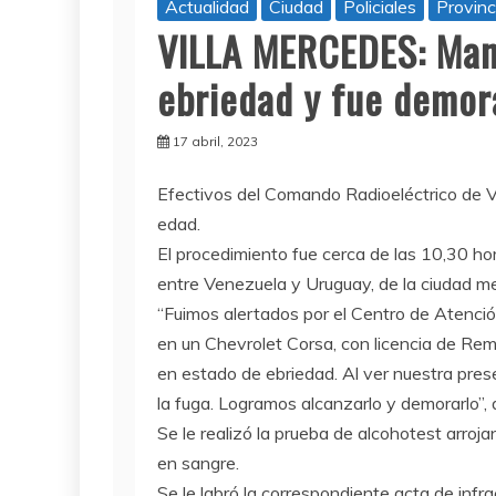
Actualidad
Ciudad
Policiales
Provinc
VILLA MERCEDES: Man
ebriedad y fue demo
17 abril, 2023
E
fectivos del Comando Radioeléctrico de 
edad.
El procedimiento fue cerca de las 10,30 hor
entre Venezuela y Uruguay, de la ciudad m
“Fuimos alertados por el Centro de Atenci
en un Chevrolet Corsa, con licencia de Re
en estado de ebriedad. Al ver nuestra pres
la fuga. Logramos alcanzarlo y demorarlo”, 
Se le realizó la prueba de alcohotest arroj
en sangre.
Se le labró la correspondiente acta de infra