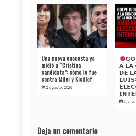
Una nueva encuesta ya
𝗚𝗢
midió a “Cristina
𝗔 𝗟𝗔
candidata”: cómo le fue
𝗗𝗘 𝗟
contra Milei y Kicillof
𝗟𝗨𝗜
𝗘𝗟𝗘𝗖
2 agosto, 2026
𝗜𝗡𝗧
3 julio
Deja un comentario