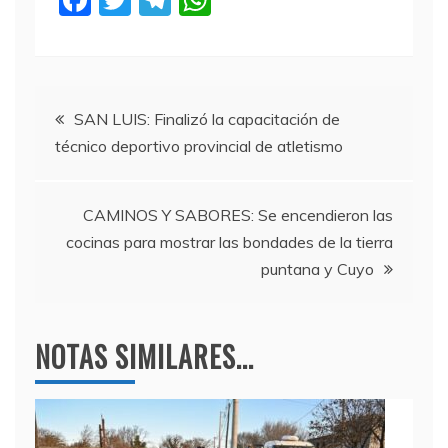
F
T
T
W
a
w
el
h
c
itt
e
at
e
er
gr
s
Navegación
b
a
A
SAN LUIS: Finalizó la capacitación de
técnico deportivo provincial de atletismo
o
m
p
de
o
p
entradas
k
CAMINOS Y SABORES: Se encendieron las
cocinas para mostrar las bondades de la tierra
puntana y Cuyo
NOTAS SIMILARES...