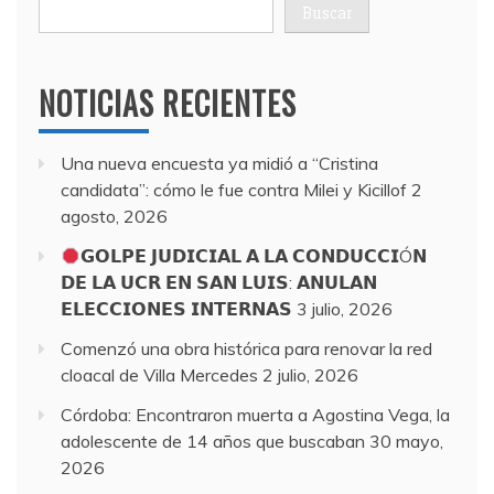
Buscar
NOTICIAS RECIENTES
Una nueva encuesta ya midió a “Cristina
candidata”: cómo le fue contra Milei y Kicillof
2
agosto, 2026
𝗚𝗢𝗟𝗣𝗘 𝗝𝗨𝗗𝗜𝗖𝗜𝗔𝗟 𝗔 𝗟𝗔 𝗖𝗢𝗡𝗗𝗨𝗖𝗖𝗜Ó𝗡
𝗗𝗘 𝗟𝗔 𝗨𝗖𝗥 𝗘𝗡 𝗦𝗔𝗡 𝗟𝗨𝗜𝗦: 𝗔𝗡𝗨𝗟𝗔𝗡
𝗘𝗟𝗘𝗖𝗖𝗜𝗢𝗡𝗘𝗦 𝗜𝗡𝗧𝗘𝗥𝗡𝗔𝗦
3 julio, 2026
Comenzó una obra histórica para renovar la red
cloacal de Villa Mercedes
2 julio, 2026
Córdoba: Encontraron muerta a Agostina Vega, la
adolescente de 14 años que buscaban
30 mayo,
2026