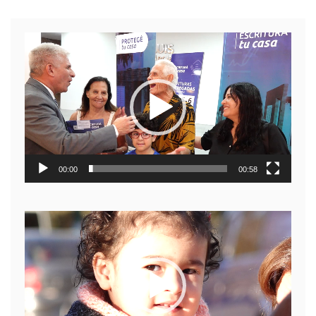
Reproductor
de
video
00:00
00:58
Reproductor
de
video