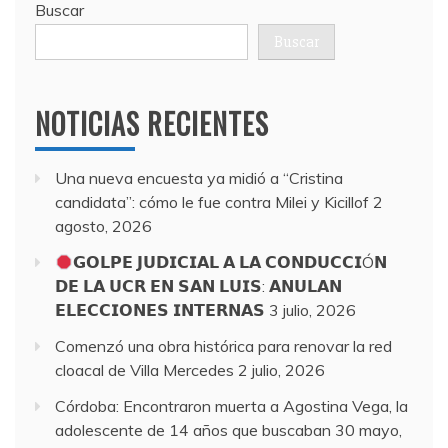
Buscar
Buscar
NOTICIAS RECIENTES
Una nueva encuesta ya midió a “Cristina
candidata”: cómo le fue contra Milei y Kicillof
2
agosto, 2026
𝗚𝗢𝗟𝗣𝗘 𝗝𝗨𝗗𝗜𝗖𝗜𝗔𝗟 𝗔 𝗟𝗔 𝗖𝗢𝗡𝗗𝗨𝗖𝗖𝗜Ó𝗡
𝗗𝗘 𝗟𝗔 𝗨𝗖𝗥 𝗘𝗡 𝗦𝗔𝗡 𝗟𝗨𝗜𝗦: 𝗔𝗡𝗨𝗟𝗔𝗡
𝗘𝗟𝗘𝗖𝗖𝗜𝗢𝗡𝗘𝗦 𝗜𝗡𝗧𝗘𝗥𝗡𝗔𝗦
3 julio, 2026
Comenzó una obra histórica para renovar la red
cloacal de Villa Mercedes
2 julio, 2026
Córdoba: Encontraron muerta a Agostina Vega, la
adolescente de 14 años que buscaban
30 mayo,