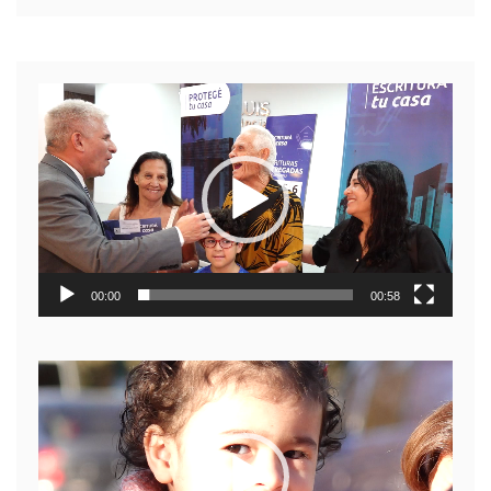
Reproductor
de
video
00:00
00:58
Reproductor
de
video