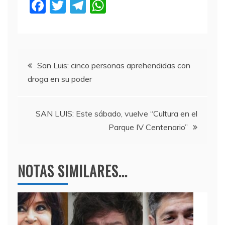
F
T
T
W
a
w
el
h
c
itt
e
at
e
er
gr
s
Navegación
b
a
A
San Luis: cinco personas aprehendidas con
droga en su poder
o
m
p
de
o
p
entradas
k
SAN LUIS: Este sábado, vuelve “Cultura en el
Parque IV Centenario”
NOTAS SIMILARES...