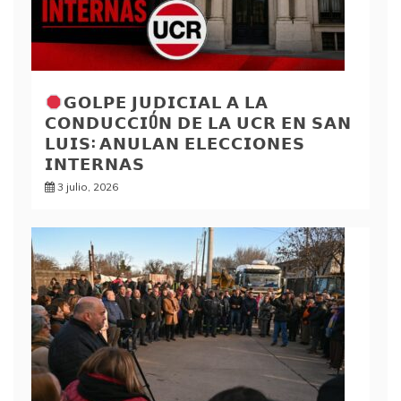
𝗚𝗢𝗟𝗣𝗘 𝗝𝗨𝗗𝗜𝗖𝗜𝗔𝗟 𝗔 𝗟𝗔
𝗖𝗢𝗡𝗗𝗨𝗖𝗖𝗜Ó𝗡 𝗗𝗘 𝗟𝗔 𝗨𝗖𝗥 𝗘𝗡 𝗦𝗔𝗡
𝗟𝗨𝗜𝗦: 𝗔𝗡𝗨𝗟𝗔𝗡 𝗘𝗟𝗘𝗖𝗖𝗜𝗢𝗡𝗘𝗦
𝗜𝗡𝗧𝗘𝗥𝗡𝗔𝗦
3 julio, 2026