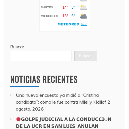
Buscar
Buscar
NOTICIAS RECIENTES
Una nueva encuesta ya midió a “Cristina
candidata”: cómo le fue contra Milei y Kicillof
2
agosto, 2026
𝗚𝗢𝗟𝗣𝗘 𝗝𝗨𝗗𝗜𝗖𝗜𝗔𝗟 𝗔 𝗟𝗔 𝗖𝗢𝗡𝗗𝗨𝗖𝗖𝗜Ó𝗡
𝗗𝗘 𝗟𝗔 𝗨𝗖𝗥 𝗘𝗡 𝗦𝗔𝗡 𝗟𝗨𝗜𝗦: 𝗔𝗡𝗨𝗟𝗔𝗡