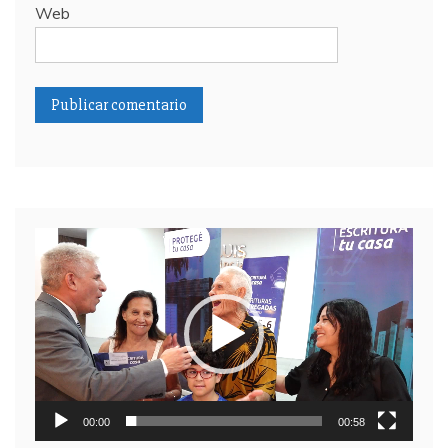
Web
Reproductor
de
video
00:00
00:58