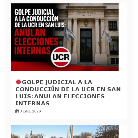
𝗚𝗢𝗟𝗣𝗘 𝗝𝗨𝗗𝗜𝗖𝗜𝗔𝗟 𝗔 𝗟𝗔
𝗖𝗢𝗡𝗗𝗨𝗖𝗖𝗜Ó𝗡 𝗗𝗘 𝗟𝗔 𝗨𝗖𝗥 𝗘𝗡 𝗦𝗔𝗡
𝗟𝗨𝗜𝗦: 𝗔𝗡𝗨𝗟𝗔𝗡 𝗘𝗟𝗘𝗖𝗖𝗜𝗢𝗡𝗘𝗦
𝗜𝗡𝗧𝗘𝗥𝗡𝗔𝗦
3 julio, 2026