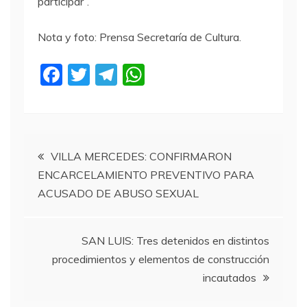
participar”.
Nota y foto: Prensa Secretaría de Cultura.
F
T
T
W
a
w
el
h
c
itt
e
at
e
er
gr
s
Navegación
b
a
A
VILLA MERCEDES: CONFIRMARON
ENCARCELAMIENTO PREVENTIVO PARA
o
m
p
de
ACUSADO DE ABUSO SEXUAL
o
p
entradas
k
SAN LUIS: Tres detenidos en distintos
procedimientos y elementos de construcción
incautados