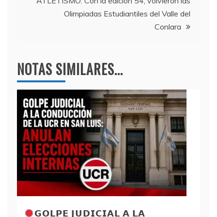
entradas
k
ATLETISMO: Con la edición 54, volvieron las
Olimpiadas Estudiantiles del Valle del
Conlara
NOTAS SIMILARES...
𝗚𝗢𝗟𝗣𝗘 𝗝𝗨𝗗𝗜𝗖𝗜𝗔𝗟 𝗔 𝗟𝗔