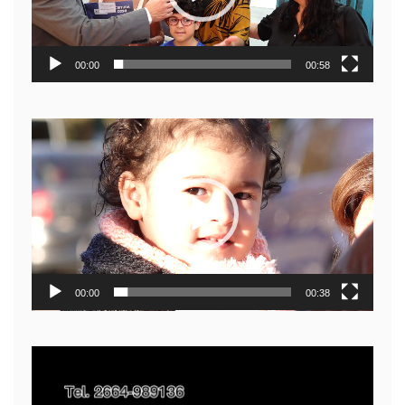
00:00
00:58
Reproductor
de
video
00:00
00:38