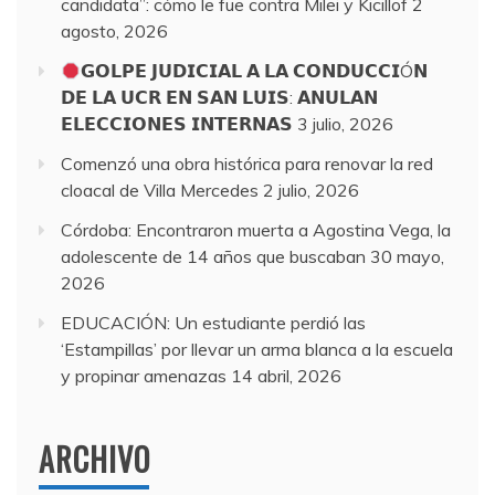
candidata”: cómo le fue contra Milei y Kicillof
2
agosto, 2026
𝗚𝗢𝗟𝗣𝗘 𝗝𝗨𝗗𝗜𝗖𝗜𝗔𝗟 𝗔 𝗟𝗔 𝗖𝗢𝗡𝗗𝗨𝗖𝗖𝗜Ó𝗡
𝗗𝗘 𝗟𝗔 𝗨𝗖𝗥 𝗘𝗡 𝗦𝗔𝗡 𝗟𝗨𝗜𝗦: 𝗔𝗡𝗨𝗟𝗔𝗡
𝗘𝗟𝗘𝗖𝗖𝗜𝗢𝗡𝗘𝗦 𝗜𝗡𝗧𝗘𝗥𝗡𝗔𝗦
3 julio, 2026
Comenzó una obra histórica para renovar la red
cloacal de Villa Mercedes
2 julio, 2026
Córdoba: Encontraron muerta a Agostina Vega, la
adolescente de 14 años que buscaban
30 mayo,
2026
EDUCACIÓN: Un estudiante perdió las
‘Estampillas’ por llevar un arma blanca a la escuela
y propinar amenazas
14 abril, 2026
ARCHIVO