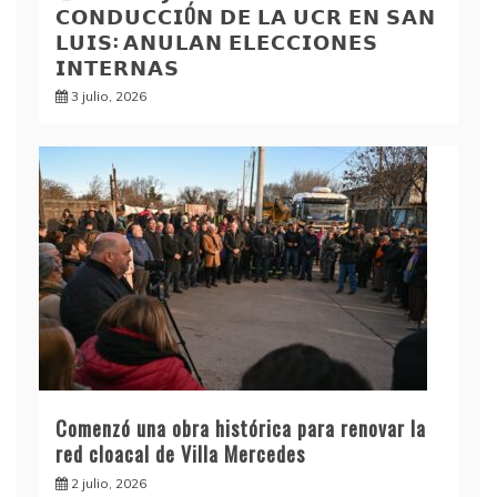
𝗖𝗢𝗡𝗗𝗨𝗖𝗖𝗜Ó𝗡 𝗗𝗘 𝗟𝗔 𝗨𝗖𝗥 𝗘𝗡 𝗦𝗔𝗡
𝗟𝗨𝗜𝗦: 𝗔𝗡𝗨𝗟𝗔𝗡 𝗘𝗟𝗘𝗖𝗖𝗜𝗢𝗡𝗘𝗦
𝗜𝗡𝗧𝗘𝗥𝗡𝗔𝗦
3 julio, 2026
Comenzó una obra histórica para renovar la
red cloacal de Villa Mercedes
2 julio, 2026