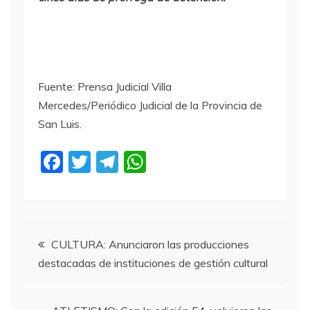
Fuente: Prensa Judicial Villa
Mercedes/Periódico Judicial de la Provincia de
San Luis.
F
T
T
W
a
w
el
h
c
itt
e
at
e
er
gr
s
Navegación
b
a
A
CULTURA: Anunciaron las producciones
destacadas de instituciones de gestión cultural
o
m
p
de
o
p