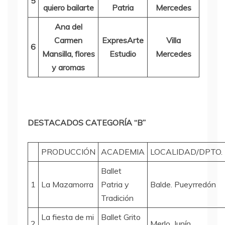
5
quiero bailarte
Patria
Mercedes
Ana del
Carmen
ExpresArte
Villa
6
Mansilla, flores
Estudio
Mercedes
y aromas
DESTACADOS CATEGORÍA “B”
PRODUCCIÓN
ACADEMIA
LOCALIDAD/DPTO.
Ballet
1
La Mazamorra
Patria y
Balde. Pueyrredón
Tradición
La fiesta de mi
Ballet Grito
2
Merlo. Junín