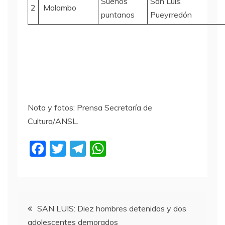
Sueños
San Luis.
2
Malambo
puntanos
Pueyrredón
Nota y fotos: Prensa Secretaría de
Cultura/ANSL.
F
T
T
W
a
w
el
h
c
itt
e
at
e
er
gr
s
Navegación
b
a
A
SAN LUIS: Diez hombres detenidos y dos
adolescentes demorados