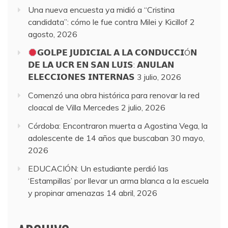
Una nueva encuesta ya midió a “Cristina
candidata”: cómo le fue contra Milei y Kicillof
2
agosto, 2026
𝗚𝗢𝗟𝗣𝗘 𝗝𝗨𝗗𝗜𝗖𝗜𝗔𝗟 𝗔 𝗟𝗔 𝗖𝗢𝗡𝗗𝗨𝗖𝗖𝗜Ó𝗡
𝗗𝗘 𝗟𝗔 𝗨𝗖𝗥 𝗘𝗡 𝗦𝗔𝗡 𝗟𝗨𝗜𝗦: 𝗔𝗡𝗨𝗟𝗔𝗡
𝗘𝗟𝗘𝗖𝗖𝗜𝗢𝗡𝗘𝗦 𝗜𝗡𝗧𝗘𝗥𝗡𝗔𝗦
3 julio, 2026
Comenzó una obra histórica para renovar la red
cloacal de Villa Mercedes
2 julio, 2026
Córdoba: Encontraron muerta a Agostina Vega, la
adolescente de 14 años que buscaban
30 mayo,
2026
EDUCACIÓN: Un estudiante perdió las
‘Estampillas’ por llevar un arma blanca a la escuela
y propinar amenazas
14 abril, 2026