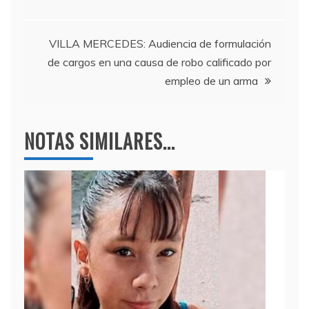
o
m
p
de
o
p
entradas
k
VILLA MERCEDES: Audiencia de formulación
de cargos en una causa de robo calificado por
empleo de un arma
NOTAS SIMILARES...