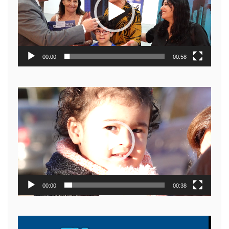
00:00
00:58
Reproductor
de
video
00:00
00:38