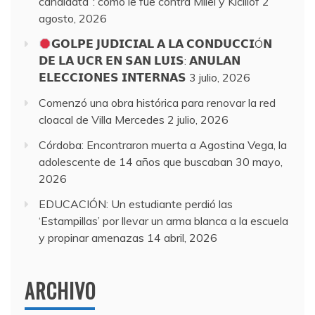
candidata”: cómo le fue contra Milei y Kicillof
2
agosto, 2026
𝗚𝗢𝗟𝗣𝗘 𝗝𝗨𝗗𝗜𝗖𝗜𝗔𝗟 𝗔 𝗟𝗔 𝗖𝗢𝗡𝗗𝗨𝗖𝗖𝗜Ó𝗡
𝗗𝗘 𝗟𝗔 𝗨𝗖𝗥 𝗘𝗡 𝗦𝗔𝗡 𝗟𝗨𝗜𝗦: 𝗔𝗡𝗨𝗟𝗔𝗡
𝗘𝗟𝗘𝗖𝗖𝗜𝗢𝗡𝗘𝗦 𝗜𝗡𝗧𝗘𝗥𝗡𝗔𝗦
3 julio, 2026
Comenzó una obra histórica para renovar la red
cloacal de Villa Mercedes
2 julio, 2026
Córdoba: Encontraron muerta a Agostina Vega, la
adolescente de 14 años que buscaban
30 mayo,
2026
EDUCACIÓN: Un estudiante perdió las
‘Estampillas’ por llevar un arma blanca a la escuela
y propinar amenazas
14 abril, 2026
ARCHIVO