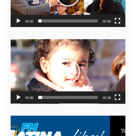
00:00
00:58
Reproductor
de
video
00:00
00:38