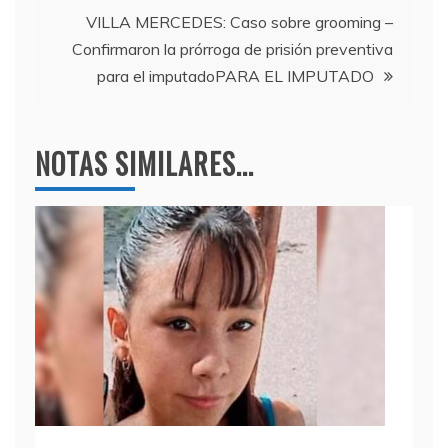
entradas
k
VILLA MERCEDES: Caso sobre grooming –
Confirmaron la prórroga de prisión preventiva
para el imputadoPARA EL IMPUTADO
NOTAS SIMILARES...