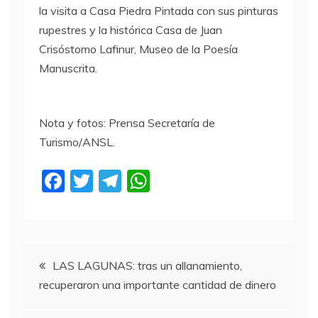
la visita a Casa Piedra Pintada con sus pinturas
rupestres y la histórica Casa de Juan
Crisóstomo Lafinur, Museo de la Poesía
Manuscrita.
Nota y fotos: Prensa Secretaría de
Turismo/ANSL.
F
T
T
W
a
w
el
h
c
itt
e
at
e
er
gr
s
Navegación
b
a
A
LAS LAGUNAS: tras un allanamiento,
recuperaron una importante cantidad de dinero
o
m
p
de
o
p