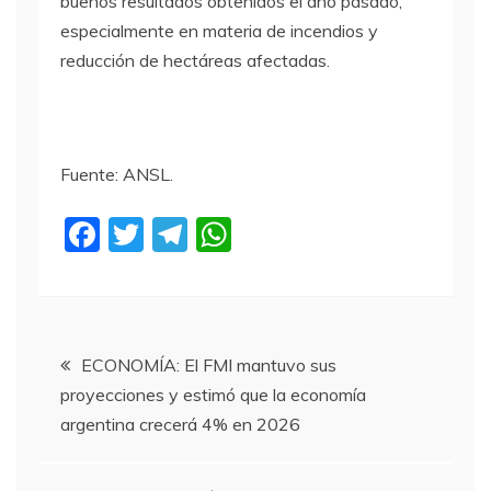
buenos resultados obtenidos el año pasado,
especialmente en materia de incendios y
reducción de hectáreas afectadas.
Fuente: ANSL.
F
T
T
W
a
w
el
h
c
itt
e
at
e
er
gr
s
Navegación
b
a
A
ECONOMÍA: El FMI mantuvo sus
proyecciones y estimó que la economía
o
m
p
de
argentina crecerá 4% en 2026
o
p
entradas
k