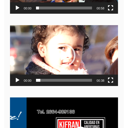
00:00
00:58
Reproductor
de
video
00:00
00:38