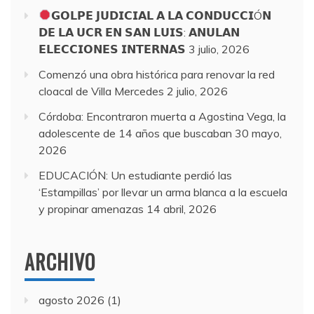
𝗚𝗢𝗟𝗣𝗘 𝗝𝗨𝗗𝗜𝗖𝗜𝗔𝗟 𝗔 𝗟𝗔 𝗖𝗢𝗡𝗗𝗨𝗖𝗖𝗜Ó𝗡
𝗗𝗘 𝗟𝗔 𝗨𝗖𝗥 𝗘𝗡 𝗦𝗔𝗡 𝗟𝗨𝗜𝗦: 𝗔𝗡𝗨𝗟𝗔𝗡
𝗘𝗟𝗘𝗖𝗖𝗜𝗢𝗡𝗘𝗦 𝗜𝗡𝗧𝗘𝗥𝗡𝗔𝗦
3 julio, 2026
Comenzó una obra histórica para renovar la red
cloacal de Villa Mercedes
2 julio, 2026
Córdoba: Encontraron muerta a Agostina Vega, la
adolescente de 14 años que buscaban
30 mayo,
2026
EDUCACIÓN: Un estudiante perdió las
‘Estampillas’ por llevar un arma blanca a la escuela
y propinar amenazas
14 abril, 2026
ARCHIVO
agosto 2026
(1)