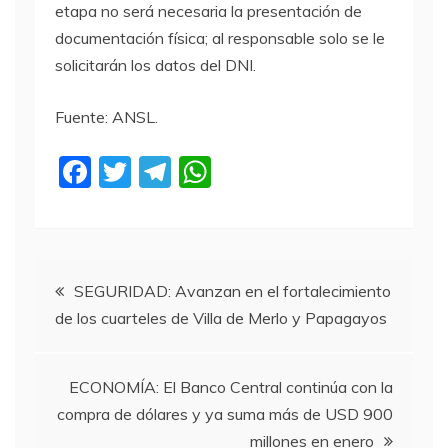
etapa no será necesaria la presentación de
documentación física; al responsable solo se le
solicitarán los datos del DNI.
Fuente: ANSL.
F
T
T
W
a
w
el
h
c
itt
e
at
e
er
gr
s
Navegación
b
a
A
SEGURIDAD: Avanzan en el fortalecimiento
de los cuarteles de Villa de Merlo y Papagayos
o
m
p
de
o
p
entradas
k
ECONOMÍA: El Banco Central continúa con la
compra de dólares y ya suma más de USD 900
millones en enero