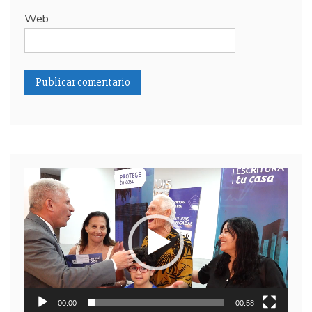
Web
Reproductor
de
video
00:00
00:58