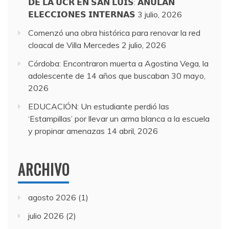
𝗗𝗘 𝗟𝗔 𝗨𝗖𝗥 𝗘𝗡 𝗦𝗔𝗡 𝗟𝗨𝗜𝗦: 𝗔𝗡𝗨𝗟𝗔𝗡
𝗘𝗟𝗘𝗖𝗖𝗜𝗢𝗡𝗘𝗦 𝗜𝗡𝗧𝗘𝗥𝗡𝗔𝗦
3 julio, 2026
Comenzó una obra histórica para renovar la red
cloacal de Villa Mercedes
2 julio, 2026
Córdoba: Encontraron muerta a Agostina Vega, la
adolescente de 14 años que buscaban
30 mayo,
2026
EDUCACIÓN: Un estudiante perdió las
‘Estampillas’ por llevar un arma blanca a la escuela
y propinar amenazas
14 abril, 2026
ARCHIVO
agosto 2026
(1)
julio 2026
(2)