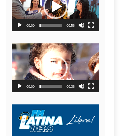
video
00:00
00:58
Reproductor
de
video
00:00
00:38