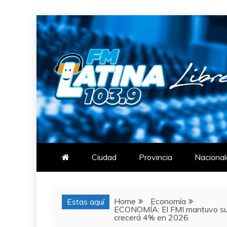
Skip
to
content
FM LATINA
NOTICIAS
Ciudad
Provincia
Nacional
Home
Economía
Estas aquí
ECONOMÍA: El FMI mantuvo sus
crecerá 4% en 2026