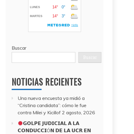
Buscar
Buscar
NOTICIAS RECIENTES
Una nueva encuesta ya midió a
“Cristina candidata”: cómo le fue
contra Milei y Kicillof
2 agosto, 2026
𝗚𝗢𝗟𝗣𝗘 𝗝𝗨𝗗𝗜𝗖𝗜𝗔𝗟 𝗔 𝗟𝗔
𝗖𝗢𝗡𝗗𝗨𝗖𝗖𝗜Ó𝗡 𝗗𝗘 𝗟𝗔 𝗨𝗖𝗥 𝗘𝗡