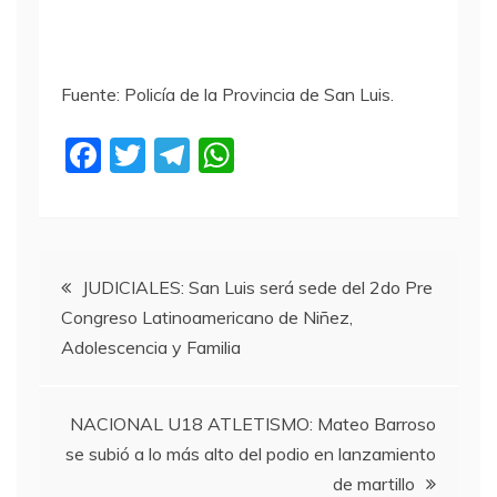
Fuente: Policía de la Provincia de San Luis.
F
T
T
W
a
w
el
h
c
itt
e
at
e
er
gr
s
Navegación
b
a
A
JUDICIALES: San Luis será sede del 2do Pre
Congreso Latinoamericano de Niñez,
o
m
p
de
Adolescencia y Familia
o
p
entradas
k
NACIONAL U18 ATLETISMO: Mateo Barroso
se subió a lo más alto del podio en lanzamiento
de martillo