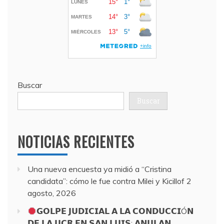
Buscar
Buscar
NOTICIAS RECIENTES
Una nueva encuesta ya midió a “Cristina
candidata”: cómo le fue contra Milei y Kicillof
2
agosto, 2026
𝗚𝗢𝗟𝗣𝗘 𝗝𝗨𝗗𝗜𝗖𝗜𝗔𝗟 𝗔 𝗟𝗔 𝗖𝗢𝗡𝗗𝗨𝗖𝗖𝗜Ó𝗡
𝗗𝗘 𝗟𝗔 𝗨𝗖𝗥 𝗘𝗡 𝗦𝗔𝗡 𝗟𝗨𝗜𝗦: 𝗔𝗡𝗨𝗟𝗔𝗡