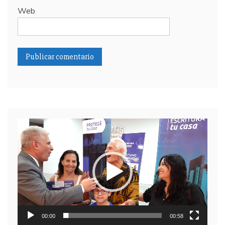
Web
Reproductor
de
video
00:00
00:58