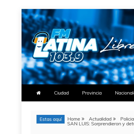
Skip
to
content
FM LATINA
NOTICIAS
Ciudad
Provincia
Nacional
Home
Actualidad
Polici
Estas aquí
SAN LUIS: Sorprendieron y det