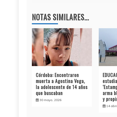
entradas
k
NOTAS SIMILARES...
Córdoba: Encontraron
EDUCAC
muerta a Agostina Vega,
estudia
la adolescente de 14 años
‘Estamp
que buscaban
arma b
y prop
30 mayo, 2026
14 abri