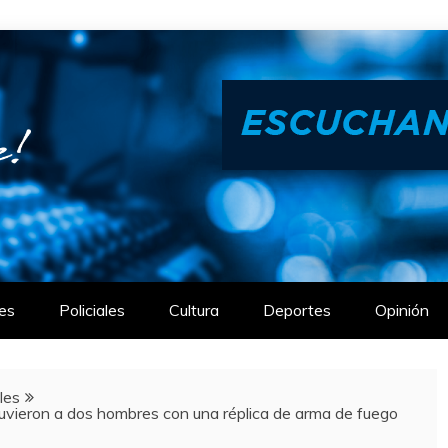
es
Policiales
Cultura
Deportes
Opinión
ales
uvieron a dos hombres con una réplica de arma de fuego