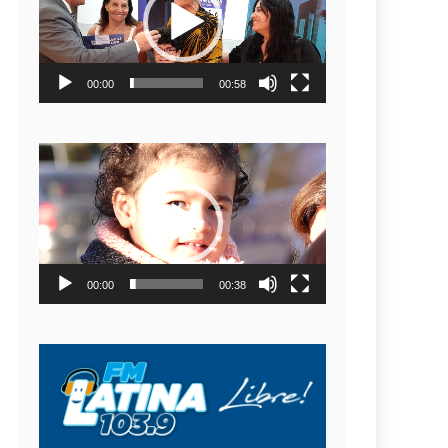
video
00:00
00:58
Reproductor
de
video
00:00
00:38