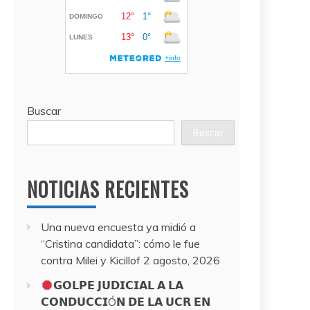
Buscar
Buscar
NOTICIAS RECIENTES
Una nueva encuesta ya midió a
“Cristina candidata”: cómo le fue
contra Milei y Kicillof
2 agosto, 2026
𝗚𝗢𝗟𝗣𝗘 𝗝𝗨𝗗𝗜𝗖𝗜𝗔𝗟 𝗔 𝗟𝗔
𝗖𝗢𝗡𝗗𝗨𝗖𝗖𝗜Ó𝗡 𝗗𝗘 𝗟𝗔 𝗨𝗖𝗥 𝗘𝗡