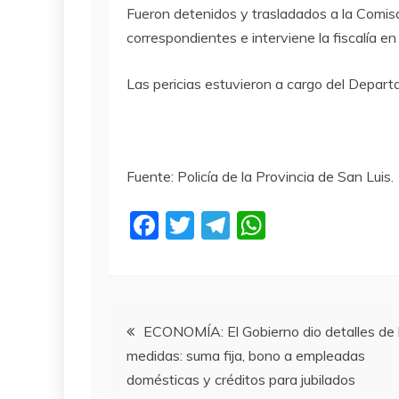
Fueron detenidos y trasladados a la Comisa
correspondientes e interviene la fiscalía en
Las pericias estuvieron a cargo del Departa
Fuente: Policía de la Provincia de San Luis.
F
T
T
W
a
w
el
h
c
itt
e
at
e
er
gr
s
Navegación
b
a
A
ECONOMÍA: El Gobierno dio detalles de 
medidas: suma fija, bono a empleadas
o
m
p
de
domésticas y créditos para jubilados
o
p