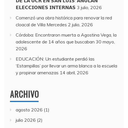
𝗗𝗘 𝗟𝗔 𝗨𝗖𝗥 𝗘𝗡 𝗦𝗔𝗡 𝗟𝗨𝗜𝗦: 𝗔𝗡𝗨𝗟𝗔𝗡
𝗘𝗟𝗘𝗖𝗖𝗜𝗢𝗡𝗘𝗦 𝗜𝗡𝗧𝗘𝗥𝗡𝗔𝗦
3 julio, 2026
Comenzó una obra histórica para renovar la red
cloacal de Villa Mercedes
2 julio, 2026
Córdoba: Encontraron muerta a Agostina Vega, la
adolescente de 14 años que buscaban
30 mayo,
2026
EDUCACIÓN: Un estudiante perdió las
‘Estampillas’ por llevar un arma blanca a la escuela
y propinar amenazas
14 abril, 2026
ARCHIVO
agosto 2026
(1)
julio 2026
(2)