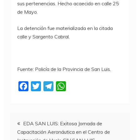
sus pertenencias. Hecho acaecido en calle 25
de Mayo.
La detención fue materializada en la citada
calle y Sargento Cabral.
Fuente: Policía de la Provincia de San Luis.
F
T
T
W
a
w
el
h
c
itt
e
at
e
er
gr
s
Navegación
b
a
A
EDA SAN LUIS: Exitosa Jornada de
Capacitación Aeronáutica en el Centro de
o
m
p
de