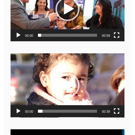
00:00
00:58
Reproductor
de
video
00:00
00:38