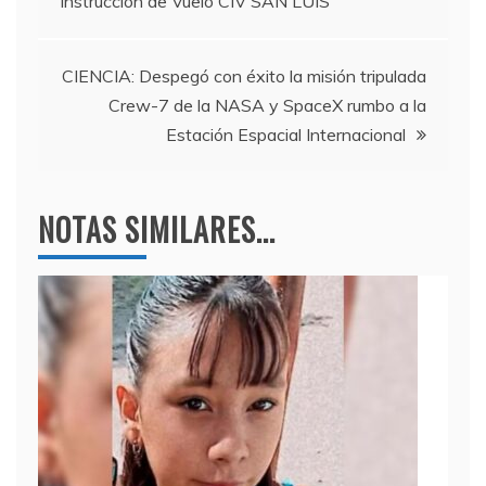
Instrucción de Vuelo CIV SAN LUIS
o
p
entradas
k
CIENCIA: Despegó con éxito la misión tripulada
Crew-7 de la NASA y SpaceX rumbo a la
Estación Espacial Internacional
NOTAS SIMILARES...