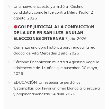
Una nueva encuesta ya midió a “Cristina
candidata”: cómo le fue contra Milei y Kicillof
2
agosto, 2026
𝗚𝗢𝗟𝗣𝗘 𝗝𝗨𝗗𝗜𝗖𝗜𝗔𝗟 𝗔 𝗟𝗔 𝗖𝗢𝗡𝗗𝗨𝗖𝗖𝗜Ó𝗡
𝗗𝗘 𝗟𝗔 𝗨𝗖𝗥 𝗘𝗡 𝗦𝗔𝗡 𝗟𝗨𝗜𝗦: 𝗔𝗡𝗨𝗟𝗔𝗡
𝗘𝗟𝗘𝗖𝗖𝗜𝗢𝗡𝗘𝗦 𝗜𝗡𝗧𝗘𝗥𝗡𝗔𝗦
3 julio, 2026
Comenzó una obra histórica para renovar la red
cloacal de Villa Mercedes
2 julio, 2026
Córdoba: Encontraron muerta a Agostina Vega, la
adolescente de 14 años que buscaban
30 mayo,
2026
EDUCACIÓN: Un estudiante perdió las
‘Estampillas’ por llevar un arma blanca a la escuela
y propinar amenazas
14 abril, 2026