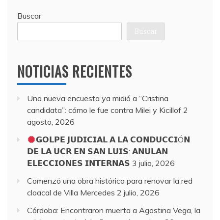
Buscar
Buscar
NOTICIAS RECIENTES
Una nueva encuesta ya midió a “Cristina
candidata”: cómo le fue contra Milei y Kicillof
2
agosto, 2026
𝗚𝗢𝗟𝗣𝗘 𝗝𝗨𝗗𝗜𝗖𝗜𝗔𝗟 𝗔 𝗟𝗔 𝗖𝗢𝗡𝗗𝗨𝗖𝗖𝗜Ó𝗡
𝗗𝗘 𝗟𝗔 𝗨𝗖𝗥 𝗘𝗡 𝗦𝗔𝗡 𝗟𝗨𝗜𝗦: 𝗔𝗡𝗨𝗟𝗔𝗡
𝗘𝗟𝗘𝗖𝗖𝗜𝗢𝗡𝗘𝗦 𝗜𝗡𝗧𝗘𝗥𝗡𝗔𝗦
3 julio, 2026
Comenzó una obra histórica para renovar la red
cloacal de Villa Mercedes
2 julio, 2026
Córdoba: Encontraron muerta a Agostina Vega, la