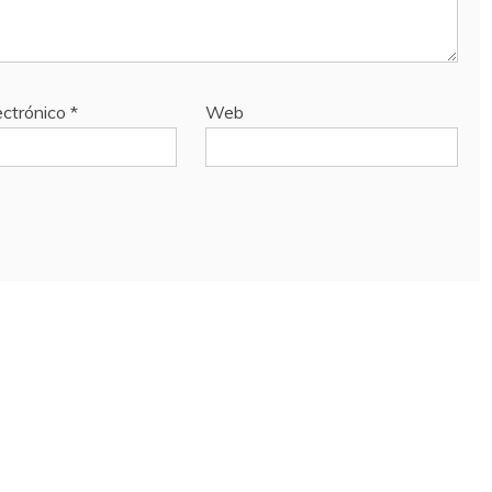
ectrónico
*
Web