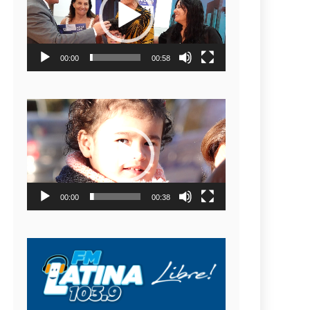
video
00:00
00:58
Reproductor
de
video
00:00
00:38