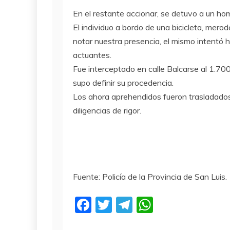
En el restante accionar, se detuvo a un h
El individuo a bordo de una bicicleta, merod
notar nuestra presencia, el mismo intentó h
actuantes.
Fue interceptado en calle Balcarse al 1.700
supo definir su procedencia.
Los ahora aprehendidos fueron trasladados
diligencias de rigor.
Fuente: Policía de la Provincia de San Luis.
F
T
T
W
a
w
el
h