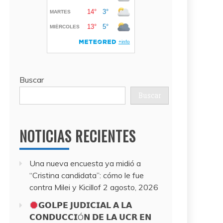
Buscar
Buscar
NOTICIAS RECIENTES
Una nueva encuesta ya midió a
“Cristina candidata”: cómo le fue
contra Milei y Kicillof
2 agosto, 2026
𝗚𝗢𝗟𝗣𝗘 𝗝𝗨𝗗𝗜𝗖𝗜𝗔𝗟 𝗔 𝗟𝗔
𝗖𝗢𝗡𝗗𝗨𝗖𝗖𝗜Ó𝗡 𝗗𝗘 𝗟𝗔 𝗨𝗖𝗥 𝗘𝗡