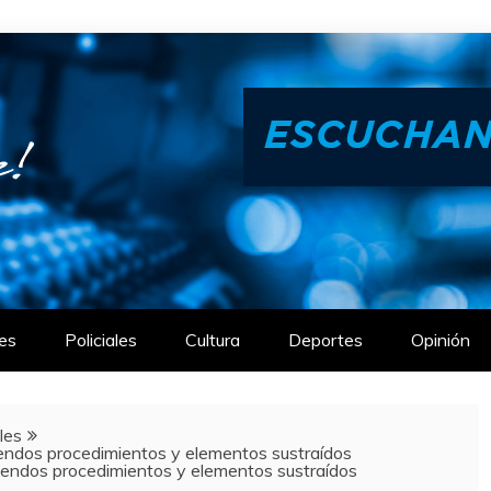
es
Policiales
Cultura
Deportes
Opinión
ales
ndos procedimientos y elementos sustraídos
endos procedimientos y elementos sustraídos