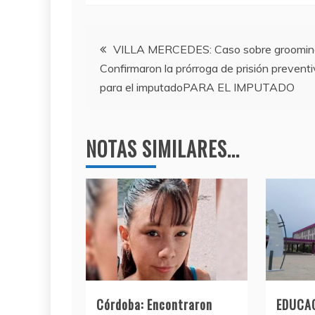
c
itt
e
at
e
er
gr
s
Navegación
b
a
A
VILLA MERCEDES: Caso sobre groomin
Confirmaron la prórroga de prisión prevent
o
m
p
de
para el imputadoPARA EL IMPUTADO
o
p
entradas
k
NOTAS SIMILARES...
Córdoba: Encontraron
EDUCAC