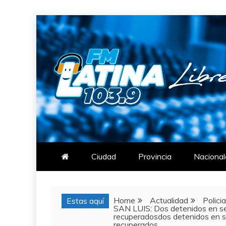
Skip
to
content
FM LATINA
NOTICIAS
Ciudad
Provincia
Nacional
Home
Actualidad
Polici
Estas aquí
SAN LUIS: Dos detenidos en se
recuperadosdos detenidos en s
recuperados