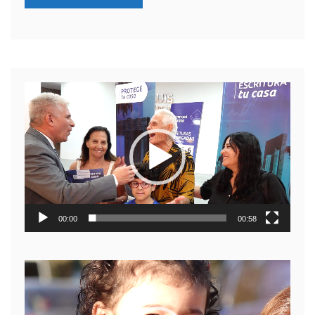
Reproductor
de
video
00:00
00:58
Reproductor
de
video