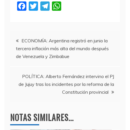
F
T
T
W
a
w
el
h
c
itt
e
at
e
er
gr
s
Navegación
b
a
A
ECONOMÍA: Argentina registró en junio la
tercera inflación más alta del mundo después
o
m
p
de
de Venezuela y Zimbabue
o
p
entradas
k
POLÍTICA: Alberto Fernández intervino el PJ
de Jujuy tras los incidentes por la reforma de la
Constitución provincial
NOTAS SIMILARES...