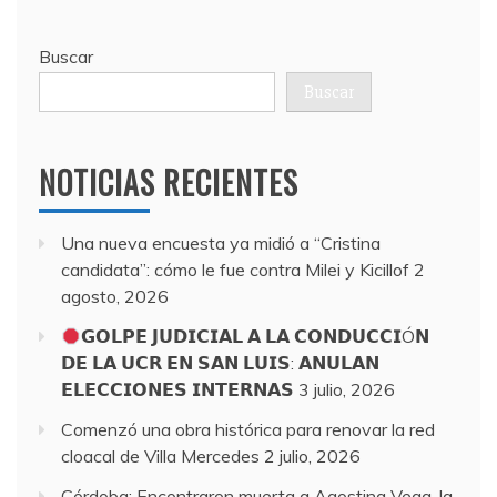
Buscar
Buscar
NOTICIAS RECIENTES
Una nueva encuesta ya midió a “Cristina
candidata”: cómo le fue contra Milei y Kicillof
2
agosto, 2026
𝗚𝗢𝗟𝗣𝗘 𝗝𝗨𝗗𝗜𝗖𝗜𝗔𝗟 𝗔 𝗟𝗔 𝗖𝗢𝗡𝗗𝗨𝗖𝗖𝗜Ó𝗡
𝗗𝗘 𝗟𝗔 𝗨𝗖𝗥 𝗘𝗡 𝗦𝗔𝗡 𝗟𝗨𝗜𝗦: 𝗔𝗡𝗨𝗟𝗔𝗡
𝗘𝗟𝗘𝗖𝗖𝗜𝗢𝗡𝗘𝗦 𝗜𝗡𝗧𝗘𝗥𝗡𝗔𝗦
3 julio, 2026
Comenzó una obra histórica para renovar la red
cloacal de Villa Mercedes
2 julio, 2026
Córdoba: Encontraron muerta a Agostina Vega, la