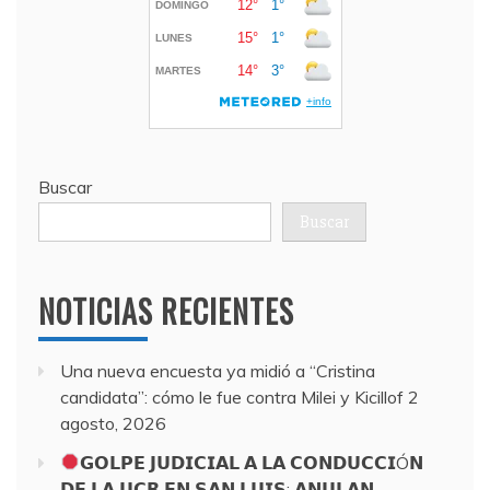
Buscar
Buscar
NOTICIAS RECIENTES
Una nueva encuesta ya midió a “Cristina
candidata”: cómo le fue contra Milei y Kicillof
2
agosto, 2026
𝗚𝗢𝗟𝗣𝗘 𝗝𝗨𝗗𝗜𝗖𝗜𝗔𝗟 𝗔 𝗟𝗔 𝗖𝗢𝗡𝗗𝗨𝗖𝗖𝗜Ó𝗡
𝗗𝗘 𝗟𝗔 𝗨𝗖𝗥 𝗘𝗡 𝗦𝗔𝗡 𝗟𝗨𝗜𝗦: 𝗔𝗡𝗨𝗟𝗔𝗡