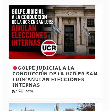
𝗚𝗢𝗟𝗣𝗘 𝗝𝗨𝗗𝗜𝗖𝗜𝗔𝗟 𝗔 𝗟𝗔
𝗖𝗢𝗡𝗗𝗨𝗖𝗖𝗜Ó𝗡 𝗗𝗘 𝗟𝗔 𝗨𝗖𝗥 𝗘𝗡 𝗦𝗔𝗡
𝗟𝗨𝗜𝗦: 𝗔𝗡𝗨𝗟𝗔𝗡 𝗘𝗟𝗘𝗖𝗖𝗜𝗢𝗡𝗘𝗦
𝗜𝗡𝗧𝗘𝗥𝗡𝗔𝗦
3 julio, 2026