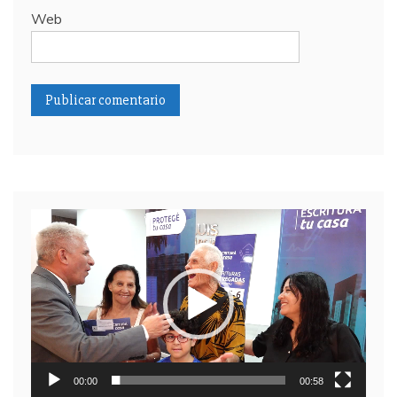
Web
Reproductor
de
video
00:00
00:58