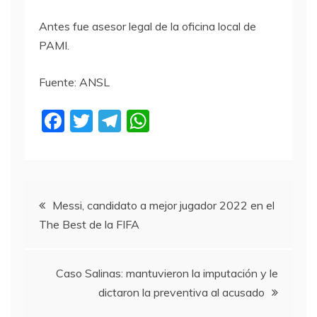
Antes fue asesor legal de la oficina local de
PAMI.
Fuente: ANSL
F
T
T
W
a
w
el
h
c
itt
e
at
e
er
gr
s
Navegación
b
a
A
Messi, candidato a mejor jugador 2022 en el
The Best de la FIFA
o
m
p
de
o
p
entradas
k
Caso Salinas: mantuvieron la imputación y le
dictaron la preventiva al acusado