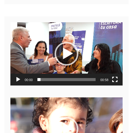
Reproductor
de
video
00:00
00:58
Reproductor
de
video