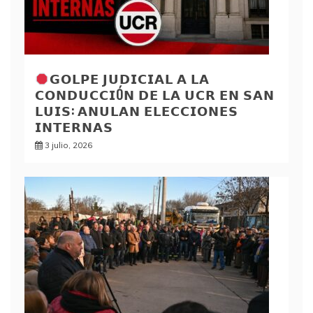
𝗚𝗢𝗟𝗣𝗘 𝗝𝗨𝗗𝗜𝗖𝗜𝗔𝗟 𝗔 𝗟𝗔
𝗖𝗢𝗡𝗗𝗨𝗖𝗖𝗜Ó𝗡 𝗗𝗘 𝗟𝗔 𝗨𝗖𝗥 𝗘𝗡 𝗦𝗔𝗡
𝗟𝗨𝗜𝗦: 𝗔𝗡𝗨𝗟𝗔𝗡 𝗘𝗟𝗘𝗖𝗖𝗜𝗢𝗡𝗘𝗦
𝗜𝗡𝗧𝗘𝗥𝗡𝗔𝗦
3 julio, 2026