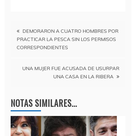
a
w
el
h
c
itt
e
at
e
er
gr
s
Navegación
b
a
A
DEMORARON A CUATRO HOMBRES POR
PRACTICAR LA PESCA SIN LOS PERMISOS
o
m
p
de
CORRESPONDIENTES
o
p
entradas
k
UNA MUJER FUE ACUSADA DE USURPAR
UNA CASA EN LA RIBERA
NOTAS SIMILARES...