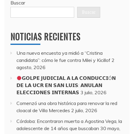
Buscar
Buscar
NOTICIAS RECIENTES
Una nueva encuesta ya midió a “Cristina
candidata”: cómo le fue contra Milei y Kicillof
2
agosto, 2026
𝗚𝗢𝗟𝗣𝗘 𝗝𝗨𝗗𝗜𝗖𝗜𝗔𝗟 𝗔 𝗟𝗔 𝗖𝗢𝗡𝗗𝗨𝗖𝗖𝗜Ó𝗡
𝗗𝗘 𝗟𝗔 𝗨𝗖𝗥 𝗘𝗡 𝗦𝗔𝗡 𝗟𝗨𝗜𝗦: 𝗔𝗡𝗨𝗟𝗔𝗡
𝗘𝗟𝗘𝗖𝗖𝗜𝗢𝗡𝗘𝗦 𝗜𝗡𝗧𝗘𝗥𝗡𝗔𝗦
3 julio, 2026
Comenzó una obra histórica para renovar la red
cloacal de Villa Mercedes
2 julio, 2026
Córdoba: Encontraron muerta a Agostina Vega, la
adolescente de 14 años que buscaban
30 mayo,