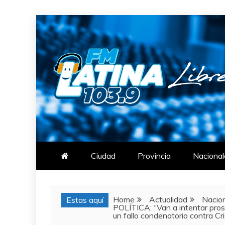
Skip
to
content
FM LATINA
NOTICIAS
Ciudad
Provincia
Nacional
Home
Actualidad
Nacio
Estas aquí
POLÍTICA: “Van a intentar prosc
un fallo condenatorio contra Cri