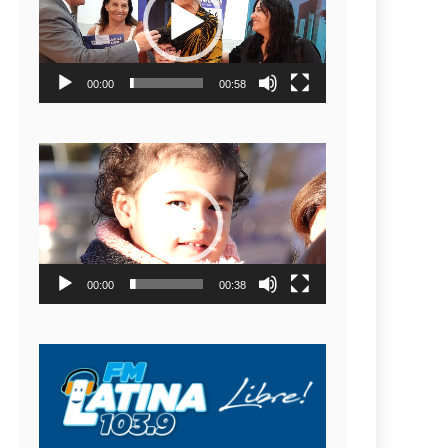
video
00:00
00:58
Reproductor
de
video
00:00
00:38