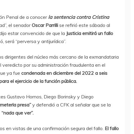
ión Penal de a conocer
la sentencia contra Cristina
ad”, el senador
Oscar Parrilli
se refirió este sábado al
dijo estar convencido de que la
Justicia emitirá un fallo
, será “perversa y antijurídica”.
s dirigentes del núcleo más cercano de la exmandataria
el veredicto por su administración fraudulenta en el
que ya fue
condenada en diciembre del 2022 a seis
ara el ejercicio de la función pública.
ueces Gustavo Hornos, Diego Borinsky y Diego
y meterla presa”
y defendió a CFK al señalar que se la
e
“nada que ver”.
os en vistas de una confirmación segura del fallo.
El fallo