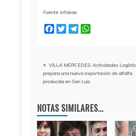
Fuente: infobae.
F
T
T
W
a
w
el
h
c
itt
e
at
e
er
gr
s
Navegación
b
a
A
VILLA MERCEDES: Actividades Logísti
prepara una nueva exportación de alfalfa
o
m
p
de
producida en San Luis
o
p
entradas
k
NOTAS SIMILARES...