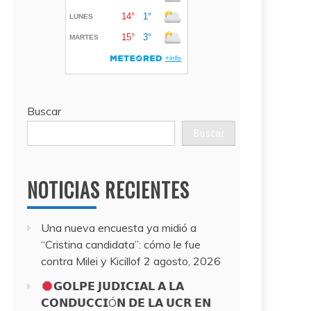
Buscar
Buscar
NOTICIAS RECIENTES
Una nueva encuesta ya midió a
“Cristina candidata”: cómo le fue
contra Milei y Kicillof
2 agosto, 2026
𝗚𝗢𝗟𝗣𝗘 𝗝𝗨𝗗𝗜𝗖𝗜𝗔𝗟 𝗔 𝗟𝗔
𝗖𝗢𝗡𝗗𝗨𝗖𝗖𝗜Ó𝗡 𝗗𝗘 𝗟𝗔 𝗨𝗖𝗥 𝗘𝗡