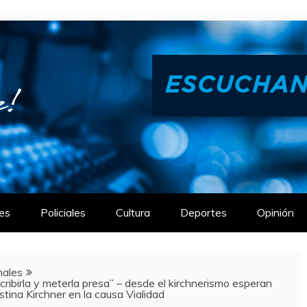
es
Policiales
Cultura
Deportes
Opinión
nales
ribirla y meterla presa” – desde el kirchnerismo esperan
stina Kirchner en la causa Vialidad