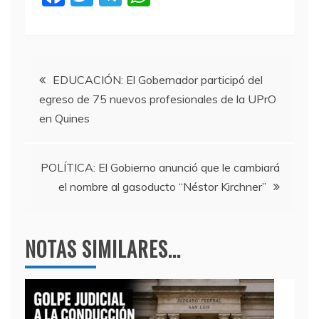
a
w
el
h
c
itt
e
at
e
er
gr
s
Navegación
b
a
A
EDUCACIÓN: El Gobernador participó del
egreso de 75 nuevos profesionales de la UPrO
o
m
p
de
en Quines
o
p
entradas
k
POLÍTICA: El Gobierno anunció que le cambiará
el nombre al gasoducto “Néstor Kirchner”
NOTAS SIMILARES...