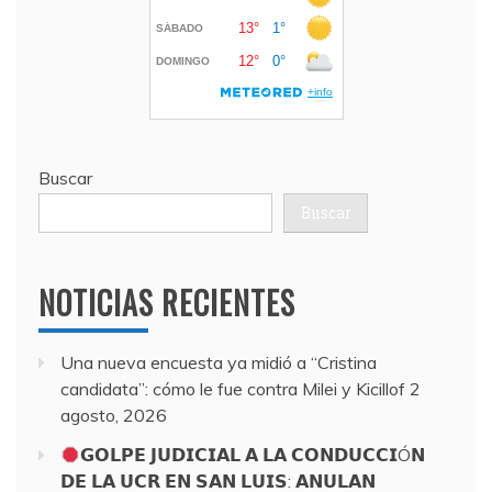
Buscar
Buscar
NOTICIAS RECIENTES
Una nueva encuesta ya midió a “Cristina
candidata”: cómo le fue contra Milei y Kicillof
2
agosto, 2026
𝗚𝗢𝗟𝗣𝗘 𝗝𝗨𝗗𝗜𝗖𝗜𝗔𝗟 𝗔 𝗟𝗔 𝗖𝗢𝗡𝗗𝗨𝗖𝗖𝗜Ó𝗡
𝗗𝗘 𝗟𝗔 𝗨𝗖𝗥 𝗘𝗡 𝗦𝗔𝗡 𝗟𝗨𝗜𝗦: 𝗔𝗡𝗨𝗟𝗔𝗡