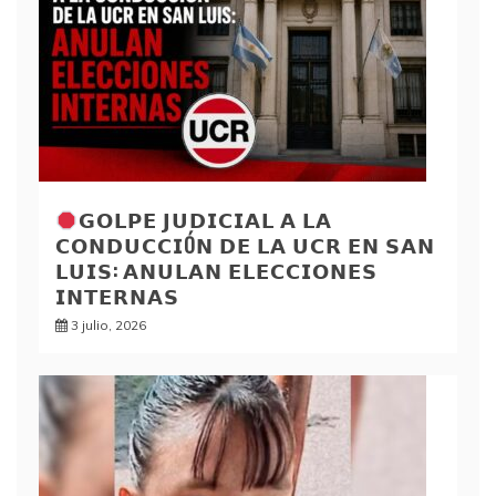
𝗚𝗢𝗟𝗣𝗘 𝗝𝗨𝗗𝗜𝗖𝗜𝗔𝗟 𝗔 𝗟𝗔
𝗖𝗢𝗡𝗗𝗨𝗖𝗖𝗜Ó𝗡 𝗗𝗘 𝗟𝗔 𝗨𝗖𝗥 𝗘𝗡 𝗦𝗔𝗡
𝗟𝗨𝗜𝗦: 𝗔𝗡𝗨𝗟𝗔𝗡 𝗘𝗟𝗘𝗖𝗖𝗜𝗢𝗡𝗘𝗦
𝗜𝗡𝗧𝗘𝗥𝗡𝗔𝗦
3 julio, 2026