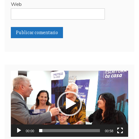
Web
Reproductor
de
video
00:00
00:58