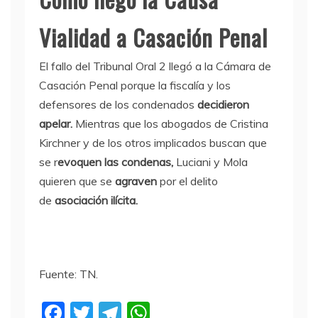
Vialidad a Casación Penal
El fallo del Tribunal Oral 2 llegó a la Cámara de
Casación Penal porque la fiscalía y los
defensores de los condenados
decidieron
apelar.
Mientras que los abogados de Cristina
Kirchner y de los otros implicados buscan que
se r
evoquen las condenas,
Luciani y Mola
quieren que se
agraven
por el delito
de
asociación ilícita.
Fuente: TN.
F
T
T
W