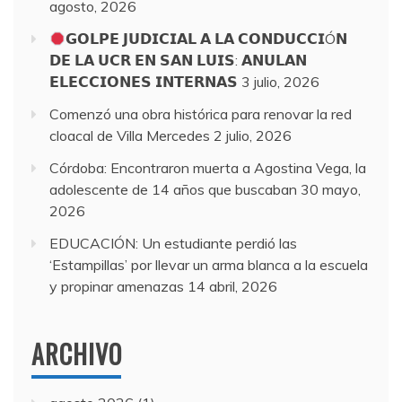
agosto, 2026
𝗚𝗢𝗟𝗣𝗘 𝗝𝗨𝗗𝗜𝗖𝗜𝗔𝗟 𝗔 𝗟𝗔 𝗖𝗢𝗡𝗗𝗨𝗖𝗖𝗜Ó𝗡
𝗗𝗘 𝗟𝗔 𝗨𝗖𝗥 𝗘𝗡 𝗦𝗔𝗡 𝗟𝗨𝗜𝗦: 𝗔𝗡𝗨𝗟𝗔𝗡
𝗘𝗟𝗘𝗖𝗖𝗜𝗢𝗡𝗘𝗦 𝗜𝗡𝗧𝗘𝗥𝗡𝗔𝗦
3 julio, 2026
Comenzó una obra histórica para renovar la red
cloacal de Villa Mercedes
2 julio, 2026
Córdoba: Encontraron muerta a Agostina Vega, la
adolescente de 14 años que buscaban
30 mayo,
2026
EDUCACIÓN: Un estudiante perdió las
‘Estampillas’ por llevar un arma blanca a la escuela
y propinar amenazas
14 abril, 2026
ARCHIVO