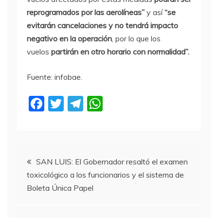
reprogramados por las aerolíneas”
y así
“se
evitarán cancelaciones y no tendrá impacto
negativo en la operación
, por lo que los
vuelos
partirán en otro horario con normalidad”.
Fuente: infobae.
F
T
T
W
a
w
el
h
c
itt
e
at
e
er
gr
s
Navegación
b
a
A
SAN LUIS: El Gobernador resaltó el examen
toxicológico a los funcionarios y el sistema de
o
m
p
de
Boleta Única Papel
o
p
entradas
k