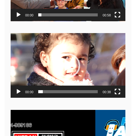
00:00
00:58
Reproductor
de
video
00:00
00:38